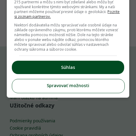
215 partnermi a môžu s nimi byť zdieľané alebo môžu byť
využívané konkrétne týmito webovými stránkami. My a naši
partneri môžeme používať presné údaje o geolokácii.
Pozrite
si zoznam partnerov.
1
Niektorí dodávatelia môžu spracúvať vaše osobné údaje na
základe oprávneného záujmu, proti ktorému môžete vzniesť
námietku pomocou možností nižšie. Dole na tejto stránke
alebo v ponuke webu nájdite odkaz, pomocou ktorého
môžete spravovať alebo odvolať súhlas v nastaveniach
ochrany súkromia a súborov cookie.
Komu môžeš napísať
Súhlas
info@zahrada.sk
Spravovať možnosti
Nahlás chybu
Mám otázku na admina
Užitočné odkazy
Podmienky používania
Cookie pravidlá
Ochrana osobných údajov