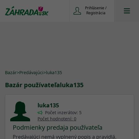
Prihlásenie /
Registrácia
Bazár
>
Predávajúci
>
luka135
Bazár používateľa
luka135
luka135
Počet inzerátov: 5
Počet hodnotení: 0
Podmienky predaja používateľa
Predávajúci nemá vyplnený popis a pravidlá.