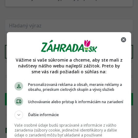
Reality, stavba, náradie
X
Vážime si vaše súkromie a chceme, aby ste mali z
návštevy nášho webu najlepší zážitok. Preto by
sme vás radi požiadali o súhlas na:
Personalizovaná reklama a obsah, meranie reklamy a
obsahu, prieskum cieľových skupín a vývoj služieb
Hľadať
Uchovávanie alebo prístup k informáciám na zariadení
Ďalšie informácie
Vaše osobné údaje budú spracúvané a informácie z vášho
Nenašli sme žiadny produkt
zariadenia (súbory cookie, jedinečné identifikátory a ďalšie
údaje o zariadení) môžu byť ukladané a používané