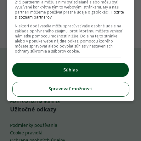
215 partnermi a môžu s nimi byť zdieľané alebo môžu byť
využívané konkrétne týmito webovými stránkami. My a naši
partneri môžeme používať presné údaje o geolokácii.
Pozrite
si zoznam partnerov.
1
Niektorí dodávatelia môžu spracúvať vaše osobné údaje na
základe oprávneného záujmu, proti ktorému môžete vzniesť
námietku pomocou možností nižšie. Dole na tejto stránke
alebo v ponuke webu nájdite odkaz, pomocou ktorého
môžete spravovať alebo odvolať súhlas v nastaveniach
ochrany súkromia a súborov cookie.
Komu môžeš napísať
Súhlas
info@zahrada.sk
Spravovať možnosti
Nahlás chybu
Mám otázku na admina
Užitočné odkazy
Podmienky používania
Cookie pravidlá
Ochrana osobných údajov