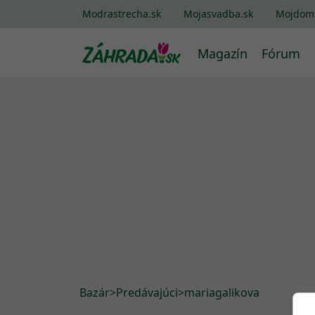
Modrastrecha.sk
Mojasvadba.sk
Mojdom
Magazín
Fórum
Bazár
>
Predávajúci
>
mariagalikova