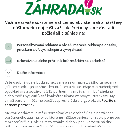
agalikova
enky predaja používateľa
Vážime si vaše súkromie a chceme, aby ste mali z návštevy
nášho webu najlepší zážitok. Preto by sme vás radi
júci nemá vyplnený popis a pravidlá.
požiadali o súhlas na:
Personalizovaná reklama a obsah, meranie reklamy a obsahu,
prieskum cieľových skupín a vývoj služieb
Uchovávanie alebo prístup k informáciám na zariadení
Ďalšie informácie
Vaše osobné údaje budú spracúvané a informácie z vášho zariadenia
(súbory cookie, jedinečné identifikátory a ďalšie údaje o zariadení) môžu
byť ukladané a používané 215 partnermi a môžu s nimi byť zdieľané
alebo môžu byť využívané konkrétne týmito webovými stránkami. My
a naši partneri môžeme používať presné údaje o geolokácii.
Pozrite si
zoznam partnerov.
Niektorí dodávatelia môžu spracúvať vaše osobné údaje na základe
oprávneného záujmu, proti ktorému môžete vzniesť námietku pomocou
možností nižšie. Dole na tejto stránke alebo v ponuke webu nájdite
odkaz, pomocou ktorého môžete spravovať alebo odvolať súhlas