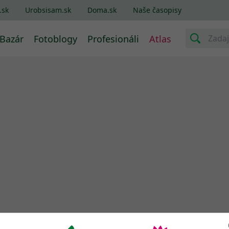
.sk
Urobsisam.sk
Doma.sk
Naše časopisy
Bazár
Fotoblogy
Profesionáli
Atlas