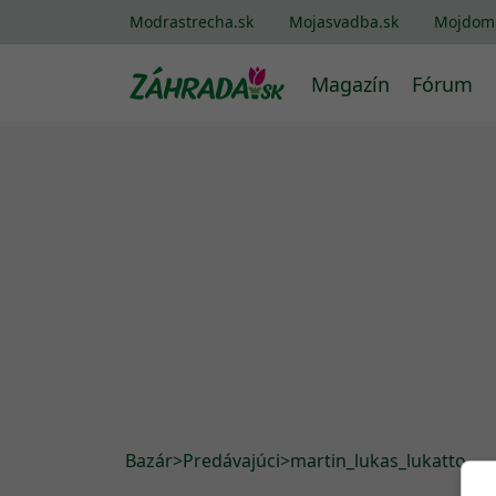
Modrastrecha.sk
Mojasvadba.sk
Mojdom
Magazín
Fórum
Bazár
>
Predávajúci
>
martin_lukas_lukatto