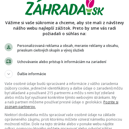
in_lukas_lukatto
Podmienky predaja používateľa
Vážime si vaše súkromie a chceme, aby ste mali z návštevy
nášho webu najlepší zážitok. Preto by sme vás radi
rosím vás. Skrz pohotovej odpovede mi radšej volajte aleb
požiadali o súhlas na:
Personalizovaná reklama a obsah, meranie reklamy a obsahu,
prieskum cieľových skupín a vývoj služieb
Uchovávanie alebo prístup k informáciám na zariadení
Ďalšie informácie
Vaše osobné údaje budú spracúvané a informácie z vášho zariadenia
(súbory cookie, jedinečné identifikátory a ďalšie údaje o zariadení) môžu
byť ukladané a používané 215 partnermi a môžu s nimi byť zdieľané
alebo môžu byť využívané konkrétne týmito webovými stránkami. My
a naši partneri môžeme používať presné údaje o geolokácii.
Pozrite si
zoznam partnerov.
Niektorí dodávatelia môžu spracúvať vaše osobné údaje na základe
oprávneného záujmu, proti ktorému môžete vzniesť námietku pomocou
možností nižšie. Dole na tejto stránke alebo v ponuke webu nájdite
odkaz, pomocou ktorého môžete spravovať alebo odvolať súhlas