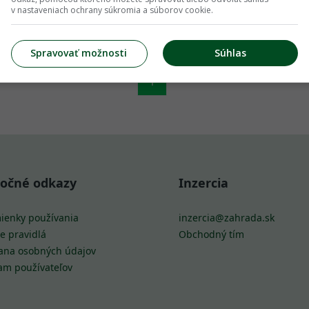
v nastaveniach ochrany súkromia a súborov cookie.
Spravovať možnosti
Súhlas
1
točné odkazy
Inzercia
ienky používania
inzercia@zahrada.sk
e pravidlá
Obchodný tím
ana osobných údajov
am používateľov