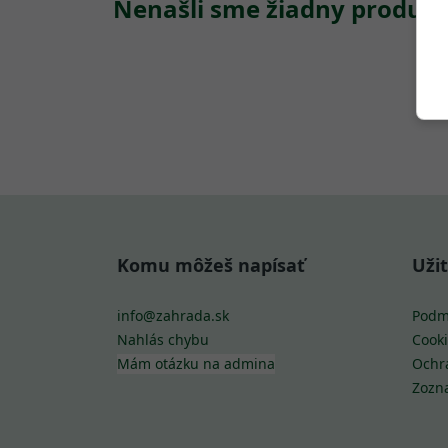
Nenašli sme žiadny produkt
Komu môžeš napísať
Uži
info@zahrada.sk
Podm
Nahlás chybu
Cooki
Mám otázku na admina
Ochr
Zozn