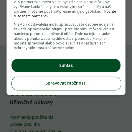
215 partnermi a môžu s nimi byť zdieľané alebo môžu byť
využívané konkrétne týmito webovými stránkami. My a naši
partneri môžeme používať presné údaje o geolokácii.
Pozrite
si zoznam partnerov.
1
Niektorí dodávatelia môžu spracúvať vaše osobné údaje na
základe oprávneného záujmu, proti ktorému môžete vzniesť
námietku pomocou možností nižšie. Dole na tejto stránke
alebo v ponuke webu nájdite odkaz, pomocou ktorého
môžete spravovať alebo odvolať súhlas v nastaveniach
ochrany súkromia a súborov cookie.
Komu môžeš napísať
Súhlas
info@zahrada.sk
Spravovať možnosti
Nahlás chybu
Mám otázku na admina
Užitočné odkazy
Podmienky používania
Cookie pravidlá
Ochrana osobných údajov