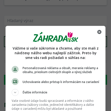
Domáci chov
X
Vážime si vaše súkromie a chceme, aby ste mali z
návštevy nášho webu najlepší zážitok. Preto by
sme vás radi požiadali o súhlas na:
Personalizovaná reklama a obsah, meranie reklamy a
obsahu, prieskum cieľových skupín a vývoj služieb
Hľadať
Uchovávanie alebo prístup k informáciám na zariadení
Ďalšie informácie
Vaše osobné údaje budú spracúvané a informácie z vášho
Nenašli sme žiadny produkt
zariadenia (súbory cookie, jedinečné identifikátory a ďalšie
údaje o zariadení) môžu byť ukladané a používané