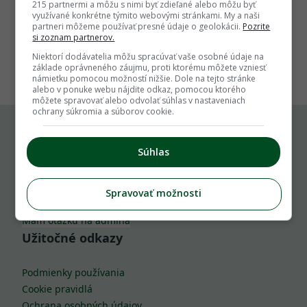
215 partnermi a môžu s nimi byť zdieľané alebo môžu byť
využívané konkrétne týmito webovými stránkami. My a naši
partneri môžeme používať presné údaje o geolokácii.
Pozrite
si zoznam partnerov.
1
Niektorí dodávatelia môžu spracúvať vaše osobné údaje na
základe oprávneného záujmu, proti ktorému môžete vzniesť
námietku pomocou možností nižšie. Dole na tejto stránke
alebo v ponuke webu nájdite odkaz, pomocou ktorého
môžete spravovať alebo odvolať súhlas v nastaveniach
ochrany súkromia a súborov cookie.
Komu môžeš napísať
Súhlas
info@zahrada.sk
Spravovať možnosti
Nahlás chybu
Mám otázku na admina
Užitočné odkazy
Podmienky používania
Cookie pravidlá
Ochrana osobných údajov