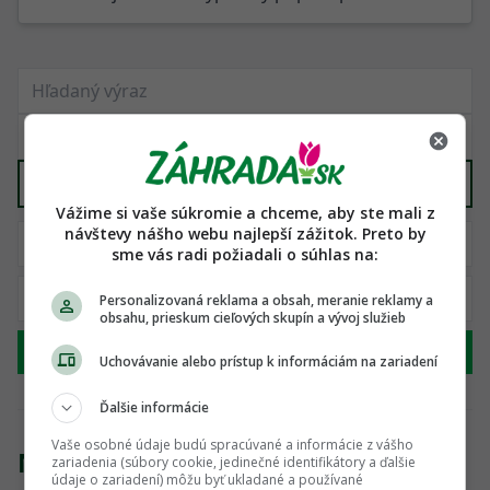
Záhrada
X
Vážime si vaše súkromie a chceme, aby ste mali z
návštevy nášho webu najlepší zážitok. Preto by
sme vás radi požiadali o súhlas na:
Personalizovaná reklama a obsah, meranie reklamy a
obsahu, prieskum cieľových skupín a vývoj služieb
Hľadať
Uchovávanie alebo prístup k informáciám na zariadení
Ďalšie informácie
Vaše osobné údaje budú spracúvané a informácie z vášho
Nenašli sme žiadny produkt
zariadenia (súbory cookie, jedinečné identifikátory a ďalšie
údaje o zariadení) môžu byť ukladané a používané