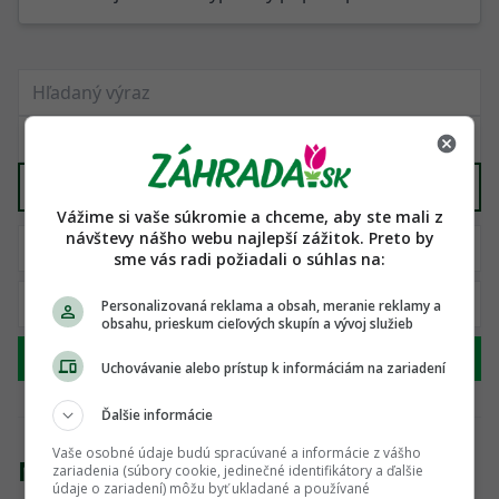
Pozemky, záhrady
X
Vážime si vaše súkromie a chceme, aby ste mali z
návštevy nášho webu najlepší zážitok. Preto by
sme vás radi požiadali o súhlas na:
Personalizovaná reklama a obsah, meranie reklamy a
obsahu, prieskum cieľových skupín a vývoj služieb
Hľadať
Uchovávanie alebo prístup k informáciám na zariadení
Ďalšie informácie
Vaše osobné údaje budú spracúvané a informácie z vášho
Nenašli sme žiadny produkt
zariadenia (súbory cookie, jedinečné identifikátory a ďalšie
údaje o zariadení) môžu byť ukladané a používané