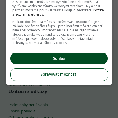
215 partnermi a môžu s nimi byť zdieľané alebo môžu byť
využívané konkrétne týmito webovými stránkami. My a naši
partneri môžeme používať presné údaje o geolokácii.
Pozrite
si zoznam partnerov.
1
Niektorí dodávatelia môžu spracúvať vaše osobné údaje na
základe oprávneného záujmu, proti ktorému môžete vzniesť
námietku pomocou možností nižšie. Dole na tejto stránke
alebo v ponuke webu nájdite odkaz, pomocou ktorého
môžete spravovať alebo odvolať súhlas v nastaveniach
ochrany súkromia a súborov cookie.
Komu môžeš napísať
Súhlas
info@zahrada.sk
Spravovať možnosti
Nahlás chybu
Mám otázku na admina
Užitočné odkazy
Podmienky používania
Cookie pravidlá
Ochrana osobných údajov