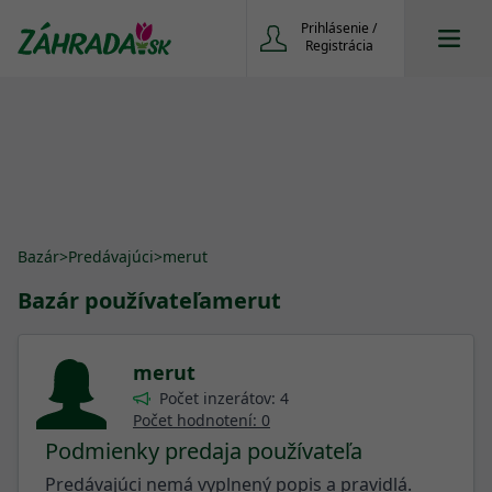
Prihlásenie /
Registrácia
Bazár
>
Predávajúci
>
merut
Bazár používateľa
merut
merut
Počet inzerátov: 4
Počet hodnotení: 0
Podmienky predaja používateľa
Predávajúci nemá vyplnený popis a pravidlá.