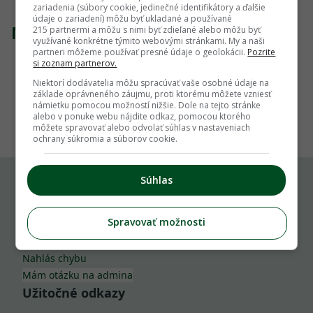
zariadenia (súbory cookie, jedinečné identifikátory a ďalšie
údaje o zariadení) môžu byť ukladané a používané
Nenašli sme žiadny produkt
215 partnermi a môžu s nimi byť zdieľané alebo môžu byť
využívané konkrétne týmito webovými stránkami. My a naši
partneri môžeme používať presné údaje o geolokácii.
Pozrite
si zoznam partnerov.
Niektorí dodávatelia môžu spracúvať vaše osobné údaje na
základe oprávneného záujmu, proti ktorému môžete vzniesť
1
námietku pomocou možností nižšie. Dole na tejto stránke
alebo v ponuke webu nájdite odkaz, pomocou ktorého
môžete spravovať alebo odvolať súhlas v nastaveniach
ochrany súkromia a súborov cookie.
Súhlas
Komu môžeš napísať
Spravovať možnosti
info@zahrada.sk
Nahlás chybu
Mám otázku na admina
Užitočné odkazy