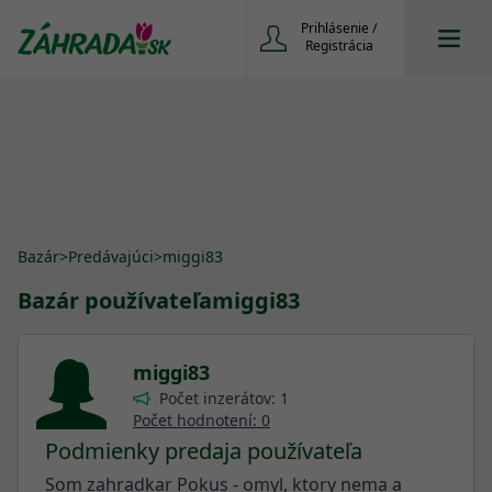
Prihlásenie /
Registrácia
Bazár
>
Predávajúci
>
miggi83
Bazár používateľa
miggi83
miggi83
Počet inzerátov: 1
Počet hodnotení: 0
Podmienky predaja používateľa
Som zahradkar Pokus - omyl, ktory nema a