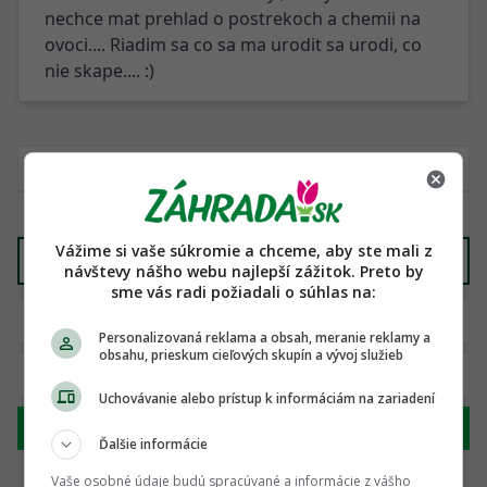
nechce mat prehlad o postrekoch a chemii na
ovoci.... Riadim sa co sa ma urodit sa urodi, co
nie skape.... :)
Vážime si vaše súkromie a chceme, aby ste mali z
Domy/chaty
X
návštevy nášho webu najlepší zážitok. Preto by
sme vás radi požiadali o súhlas na:
Personalizovaná reklama a obsah, meranie reklamy a
obsahu, prieskum cieľových skupín a vývoj služieb
Uchovávanie alebo prístup k informáciám na zariadení
Hľadať
Ďalšie informácie
Vaše osobné údaje budú spracúvané a informácie z vášho