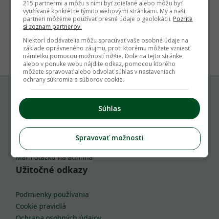
215 partnermi a môžu s nimi byť zdieľané alebo môžu byť
využívané konkrétne týmito webovými stránkami. My a naši
partneri môžeme používať presné údaje o geolokácii.
Pozrite
si zoznam partnerov.
1
Niektorí dodávatelia môžu spracúvať vaše osobné údaje na
základe oprávneného záujmu, proti ktorému môžete vzniesť
námietku pomocou možností nižšie. Dole na tejto stránke
alebo v ponuke webu nájdite odkaz, pomocou ktorého
môžete spravovať alebo odvolať súhlas v nastaveniach
ochrany súkromia a súborov cookie.
Komu môžeš napísať
Súhlas
info@zahrada.sk
Spravovať možnosti
Nahlás chybu
Mám otázku na admina
Užitočné odkazy
Podmienky používania
Cookie pravidlá
Ochrana osobných údajov