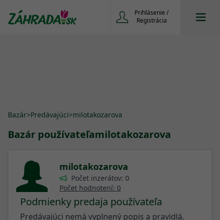
Prihlásenie /
Registrácia
Bazár
>
Predávajúci
>
milotakozarova
Bazár používateľa
milotakozarova
milotakozarova
Počet inzerátov: 0
Počet hodnotení: 0
Podmienky predaja používateľa
Predávajúci nemá vyplnený popis a pravidlá.