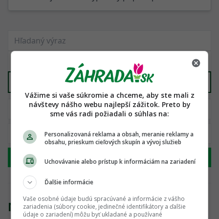
Všetko ostatné
X
Vážime si vaše súkromie a chceme, aby ste mali z
návštevy nášho webu najlepší zážitok. Preto by
sme vás radi požiadali o súhlas na:
Personalizovaná reklama a obsah, meranie reklamy a
obsahu, prieskum cieľových skupín a vývoj služieb
Hľadať
Uchovávanie alebo prístup k informáciám na zariadení
Ďalšie informácie
Vaše osobné údaje budú spracúvané a informácie z vášho
Nenašli sme žiadny produkt
zariadenia (súbory cookie, jedinečné identifikátory a ďalšie
údaje o zariadení) môžu byť ukladané a používané