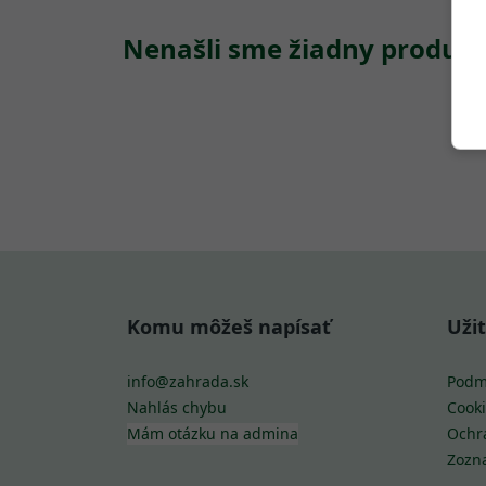
Nenašli sme žiadny produkt
Komu môžeš napísať
Uži
info@zahrada.sk
Podm
Nahlás chybu
Cooki
Mám otázku na admina
Ochr
Zozn