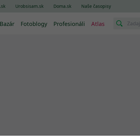
.sk
Urobsisam.sk
Doma.sk
Naše časopisy
Bazár
Fotoblogy
Profesionáli
Atlas