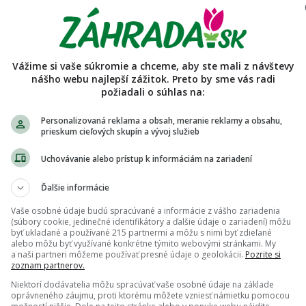
astarr
ienky predaja používateľa
Vážime si vaše súkromie a chceme, aby ste mali z návštevy
e v mojom bazáriku. Rastlinky a semienka, ktoré ponúkam, 
nášho webu najlepší zážitok. Preto by sme vás radi
bere poštou posielam rastlinky spravidla voľnokorenné, t. j.
požiadali o súhlas na:
iť viac
Personalizovaná reklama a obsah, meranie reklamy a obsahu,
prieskum cieľových skupín a vývoj služieb
Uchovávanie alebo prístup k informáciám na zariadení
Ďalšie informácie
Vaše osobné údaje budú spracúvané a informácie z vášho zariadenia
(súbory cookie, jedinečné identifikátory a ďalšie údaje o zariadení) môžu
byť ukladané a používané 215 partnermi a môžu s nimi byť zdieľané
alebo môžu byť využívané konkrétne týmito webovými stránkami. My
a naši partneri môžeme používať presné údaje o geolokácii.
Pozrite si
zoznam partnerov.
Niektorí dodávatelia môžu spracúvať vaše osobné údaje na základe
oprávneného záujmu, proti ktorému môžete vzniesť námietku pomocou