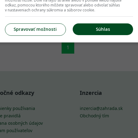
možností nižšie. Dole na tejto stránke alebo v ponuke webu nájdite
odkaz, pomocou ktorého môžete spravovať alebo odvolať súhlas
v nastaveniach ochrany súkromia a súborov cookie.
Spravovať možnosti
Súhlas
1
točné odkazy
Inzercia
ienky používania
inzercia@zahrada.sk
e pravidlá
Obchodný tím
ana osobných údajov
am používateľov