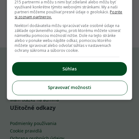
215 partnermi a môžu s nimi byť zdieľané alebo môžu byť
využívané konkrétne týmito webovými stránkami. My a naši
partneri môžeme používať presné údaje o geolokácii.
Pozrite
si zoznam partnerov.
1
Niektorí dodávatelia môžu spracúvať vaše osobné údaje na
základe oprávneného záujmu, proti ktorému môžete vzniesť
námietku pomocou možností nižšie. Dole na tejto stránke
alebo v ponuke webu nájdite odkaz, pomocou ktorého
môžete spravovať alebo odvolať súhlas v nastaveniach
ochrany súkromia a súborov cookie.
Komu môžeš napísať
Súhlas
info@zahrada.sk
Spravovať možnosti
Nahlás chybu
Mám otázku na admina
Užitočné odkazy
Podmienky používania
Cookie pravidlá
Ochrana osobných údajov