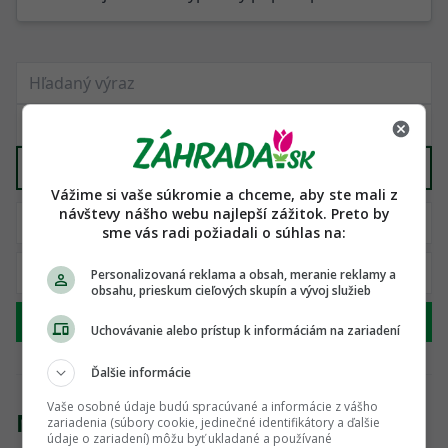
Domáca výroba
X
Vážime si vaše súkromie a chceme, aby ste mali z
návštevy nášho webu najlepší zážitok. Preto by
sme vás radi požiadali o súhlas na:
Personalizovaná reklama a obsah, meranie reklamy a
obsahu, prieskum cieľových skupín a vývoj služieb
Hľadať
Uchovávanie alebo prístup k informáciám na zariadení
Ďalšie informácie
Vaše osobné údaje budú spracúvané a informácie z vášho
Nenašli sme žiadny produkt
zariadenia (súbory cookie, jedinečné identifikátory a ďalšie
údaje o zariadení) môžu byť ukladané a používané