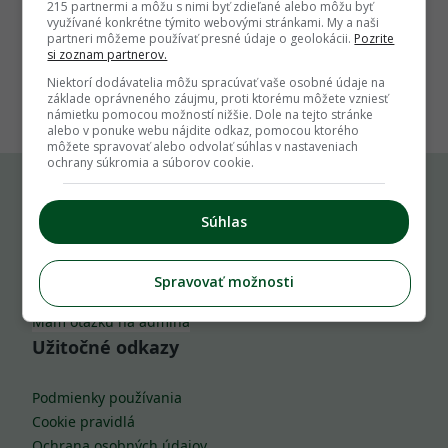
215 partnermi a môžu s nimi byť zdieľané alebo môžu byť
využívané konkrétne týmito webovými stránkami. My a naši
partneri môžeme používať presné údaje o geolokácii.
Pozrite
si zoznam partnerov.
1
Niektorí dodávatelia môžu spracúvať vaše osobné údaje na
základe oprávneného záujmu, proti ktorému môžete vzniesť
námietku pomocou možností nižšie. Dole na tejto stránke
alebo v ponuke webu nájdite odkaz, pomocou ktorého
môžete spravovať alebo odvolať súhlas v nastaveniach
ochrany súkromia a súborov cookie.
Komu môžeš napísať
Súhlas
info@zahrada.sk
Spravovať možnosti
Nahlás chybu
Mám otázku na admina
Užitočné odkazy
Podmienky používania
Cookie pravidlá
Ochrana osobných údajov