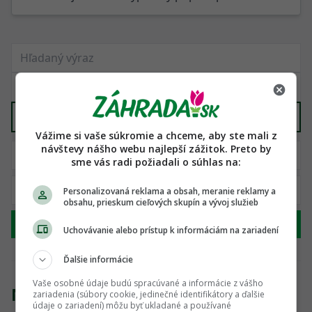
Záhradné domčeky, altánky
X
Vážime si vaše súkromie a chceme, aby ste mali z
návštevy nášho webu najlepší zážitok. Preto by
sme vás radi požiadali o súhlas na:
Personalizovaná reklama a obsah, meranie reklamy a
obsahu, prieskum cieľových skupín a vývoj služieb
Hľadať
Uchovávanie alebo prístup k informáciám na zariadení
Ďalšie informácie
Vaše osobné údaje budú spracúvané a informácie z vášho
Nenašli sme žiadny produkt
zariadenia (súbory cookie, jedinečné identifikátory a ďalšie
údaje o zariadení) môžu byť ukladané a používané