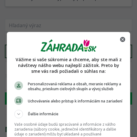
Piecky, krby, grily
X
Vážime si vaše súkromie a chceme, aby ste mali z
návštevy nášho webu najlepší zážitok. Preto by
sme vás radi požiadali o súhlas na:
Personalizovaná reklama a obsah, meranie reklamy a
obsahu, prieskum cieľových skupín a vývoj služieb
Hľadať
Uchovávanie alebo prístup k informáciám na zariadení
Ďalšie informácie
Vaše osobné údaje budú spracúvané a informácie z vášho
Nenašli sme žiadny produkt
zariadenia (súbory cookie, jedinečné identifikátory a ďalšie
údaje o zariadení) môžu byť ukladané a používané