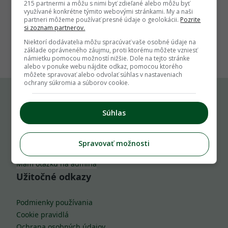
215 partnermi a môžu s nimi byť zdieľané alebo môžu byť
využívané konkrétne týmito webovými stránkami. My a naši
partneri môžeme používať presné údaje o geolokácii.
Pozrite
si zoznam partnerov.
1
Niektorí dodávatelia môžu spracúvať vaše osobné údaje na
základe oprávneného záujmu, proti ktorému môžete vzniesť
námietku pomocou možností nižšie. Dole na tejto stránke
alebo v ponuke webu nájdite odkaz, pomocou ktorého
môžete spravovať alebo odvolať súhlas v nastaveniach
ochrany súkromia a súborov cookie.
Komu môžeš napísať
Súhlas
info@zahrada.sk
Spravovať možnosti
Nahlás chybu
Mám otázku na admina
Užitočné odkazy
Podmienky používania
Cookie pravidlá
Ochrana osobných údajov