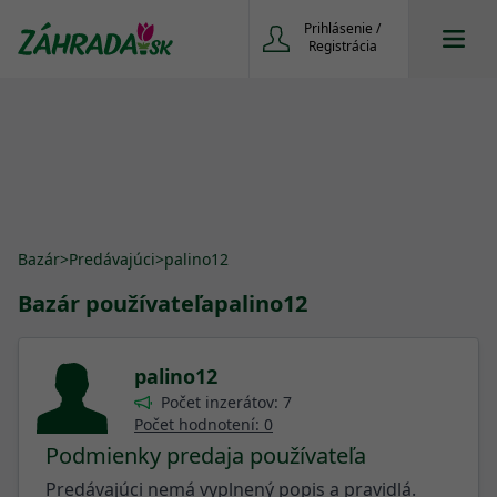
Prihlásenie /
Registrácia
Bazár
>
Predávajúci
>
palino12
Bazár používateľa
palino12
palino12
Počet inzerátov: 7
Počet hodnotení: 0
Podmienky predaja používateľa
Predávajúci nemá vyplnený popis a pravidlá.