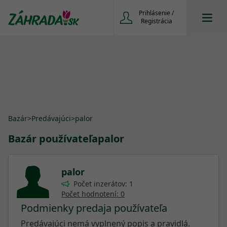
Prihlásenie /
Registrácia
Bazár
>
Predávajúci
>
palor
Bazár používateľa
palor
palor
Počet inzerátov: 1
Počet hodnotení: 0
Podmienky predaja používateľa
Predávajúci nemá vyplnený popis a pravidlá.