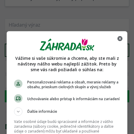
Stavebný materiál
X
Vážime si vaše súkromie a chceme, aby ste mali z
návštevy nášho webu najlepší zážitok. Preto by
sme vás radi požiadali o súhlas na:
Personalizovaná reklama a obsah, meranie reklamy a
obsahu, prieskum cieľových skupín a vývoj služieb
Hľadať
Uchovávanie alebo prístup k informáciám na zariadení
Ďalšie informácie
Vaše osobné údaje budú spracúvané a informácie z vášho
Nenašli sme žiadny produkt
zariadenia (súbory cookie, jedinečné identifikátory a ďalšie
údaje o zariadení) môžu byť ukladané a používané