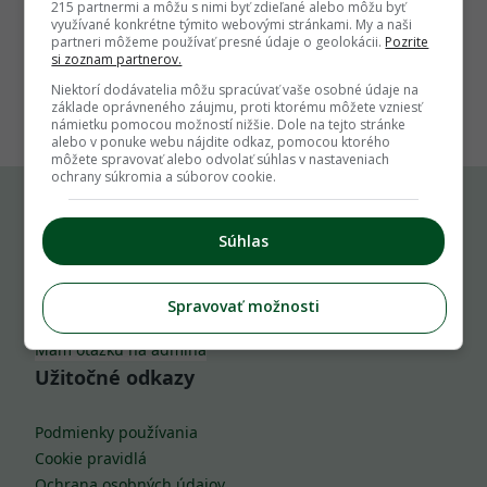
215 partnermi a môžu s nimi byť zdieľané alebo môžu byť
využívané konkrétne týmito webovými stránkami. My a naši
partneri môžeme používať presné údaje o geolokácii.
Pozrite
si zoznam partnerov.
1
Niektorí dodávatelia môžu spracúvať vaše osobné údaje na
základe oprávneného záujmu, proti ktorému môžete vzniesť
námietku pomocou možností nižšie. Dole na tejto stránke
alebo v ponuke webu nájdite odkaz, pomocou ktorého
môžete spravovať alebo odvolať súhlas v nastaveniach
ochrany súkromia a súborov cookie.
Komu môžeš napísať
Súhlas
info@zahrada.sk
Spravovať možnosti
Nahlás chybu
Mám otázku na admina
Užitočné odkazy
Podmienky používania
Cookie pravidlá
Ochrana osobných údajov