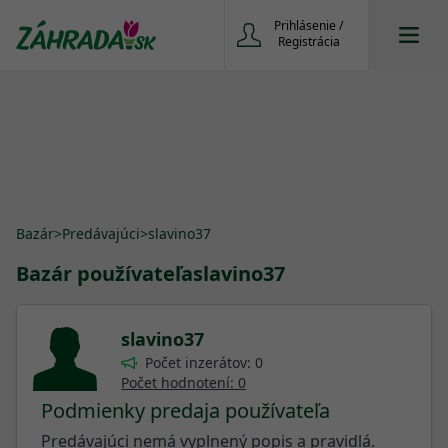
Prihlásenie /
Registrácia
Bazár
>
Predávajúci
>
slavino37
Bazár používateľa
slavino37
slavino37
Počet inzerátov: 0
Počet hodnotení: 0
Podmienky predaja používateľa
Predávajúci nemá vyplnený popis a pravidlá.