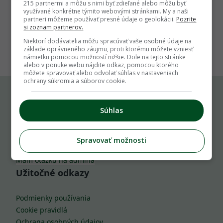
215 partnermi a môžu s nimi byť zdieľané alebo môžu byť
využívané konkrétne týmito webovými stránkami. My a naši
partneri môžeme používať presné údaje o geolokácii.
Pozrite
si zoznam partnerov.
1
Niektorí dodávatelia môžu spracúvať vaše osobné údaje na
základe oprávneného záujmu, proti ktorému môžete vzniesť
námietku pomocou možností nižšie. Dole na tejto stránke
alebo v ponuke webu nájdite odkaz, pomocou ktorého
môžete spravovať alebo odvolať súhlas v nastaveniach
ochrany súkromia a súborov cookie.
Komu môžeš napísať
Súhlas
info@zahrada.sk
Spravovať možnosti
Nahlás chybu
Mám otázku na admina
Užitočné odkazy
Podmienky používania
Cookie pravidlá
Ochrana osobných údajov