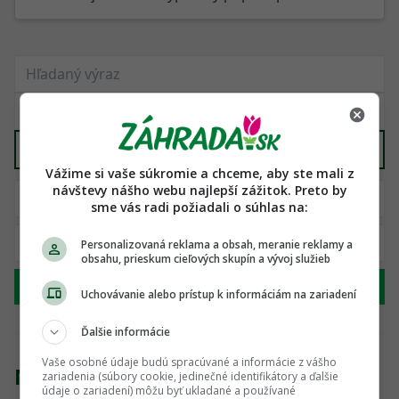
Semená
X
Vážime si vaše súkromie a chceme, aby ste mali z
návštevy nášho webu najlepší zážitok. Preto by
sme vás radi požiadali o súhlas na:
Personalizovaná reklama a obsah, meranie reklamy a
obsahu, prieskum cieľových skupín a vývoj služieb
Hľadať
Uchovávanie alebo prístup k informáciám na zariadení
Ďalšie informácie
Vaše osobné údaje budú spracúvané a informácie z vášho
Nenašli sme žiadny produkt
zariadenia (súbory cookie, jedinečné identifikátory a ďalšie
údaje o zariadení) môžu byť ukladané a používané