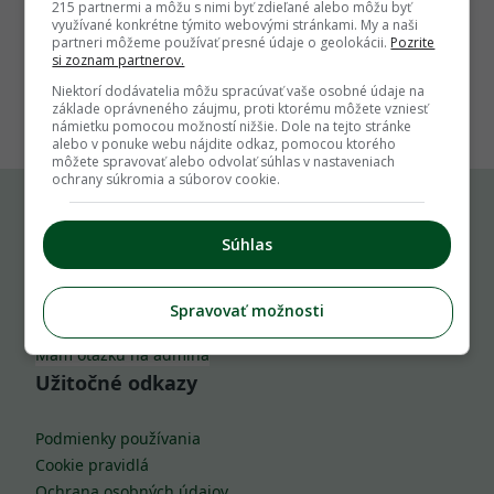
215 partnermi a môžu s nimi byť zdieľané alebo môžu byť
využívané konkrétne týmito webovými stránkami. My a naši
partneri môžeme používať presné údaje o geolokácii.
Pozrite
si zoznam partnerov.
1
Niektorí dodávatelia môžu spracúvať vaše osobné údaje na
základe oprávneného záujmu, proti ktorému môžete vzniesť
námietku pomocou možností nižšie. Dole na tejto stránke
alebo v ponuke webu nájdite odkaz, pomocou ktorého
môžete spravovať alebo odvolať súhlas v nastaveniach
ochrany súkromia a súborov cookie.
Komu môžeš napísať
Súhlas
info@zahrada.sk
Spravovať možnosti
Nahlás chybu
Mám otázku na admina
Užitočné odkazy
Podmienky používania
Cookie pravidlá
Ochrana osobných údajov