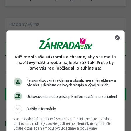
Prebytky zo záhrad
X
Vážime si vaše súkromie a chceme, aby ste mali z
návštevy nášho webu najlepší zážitok. Preto by
sme vás radi požiadali o súhlas na:
Personalizovaná reklama a obsah, meranie reklamy a
obsahu, prieskum cieľových skupín a vývoj služieb
Hľadať
Uchovávanie alebo prístup k informáciám na zariadení
Ďalšie informácie
Vaše osobné údaje budú spracúvané a informácie z vášho
Nenašli sme žiadny produkt
zariadenia (súbory cookie, jedinečné identifikátory a ďalšie
údaje o zariadení) môžu byť ukladané a používané