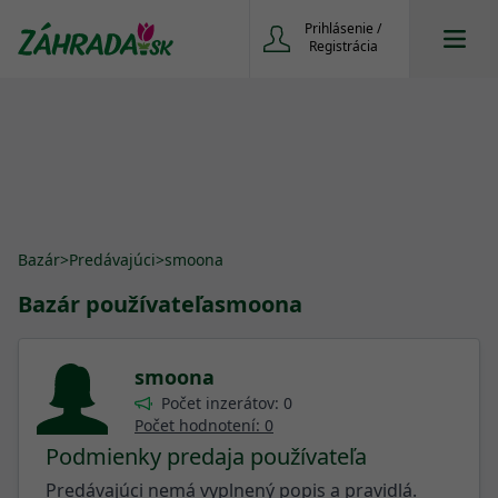
Prihlásenie /
Registrácia
Bazár
>
Predávajúci
>
smoona
Bazár používateľa
smoona
smoona
Počet inzerátov: 0
Počet hodnotení: 0
Podmienky predaja používateľa
Predávajúci nemá vyplnený popis a pravidlá.