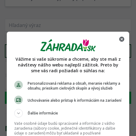
Dekorácie, kvetináče, nádoby
X
Vážime si vaše súkromie a chceme, aby ste mali z
návštevy nášho webu najlepší zážitok. Preto by
sme vás radi požiadali o súhlas na:
Personalizovaná reklama a obsah, meranie reklamy a
obsahu, prieskum cieľových skupín a vývoj služieb
Hľadať
Uchovávanie alebo prístup k informáciám na zariadení
Ďalšie informácie
Vaše osobné údaje budú spracúvané a informácie z vášho
Nenašli sme žiadny produkt
zariadenia (súbory cookie, jedinečné identifikátory a ďalšie
údaje o zariadení) môžu byť ukladané a používané