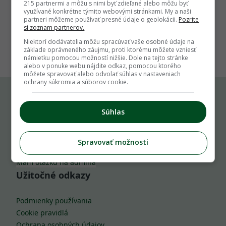
215 partnermi a môžu s nimi byť zdieľané alebo môžu byť
využívané konkrétne týmito webovými stránkami. My a naši
partneri môžeme používať presné údaje o geolokácii.
Pozrite
si zoznam partnerov.
1
Niektorí dodávatelia môžu spracúvať vaše osobné údaje na
základe oprávneného záujmu, proti ktorému môžete vzniesť
námietku pomocou možností nižšie. Dole na tejto stránke
alebo v ponuke webu nájdite odkaz, pomocou ktorého
môžete spravovať alebo odvolať súhlas v nastaveniach
ochrany súkromia a súborov cookie.
Komu môžeš napísať
Súhlas
info@zahrada.sk
Spravovať možnosti
Nahlás chybu
Mám otázku na admina
Užitočné odkazy
Podmienky používania
Cookie pravidlá
Ochrana osobných údajov