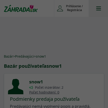
Prihlásenie /
Registrácia
Bazár
>
Predávajúci
>
snow1
Bazár používateľa
snow1
snow1
Počet inzerátov: 2
Počet hodnotení: 0
Podmienky predaja používateľa
Predávajúci nemá vyplnený popis a pravidlá.