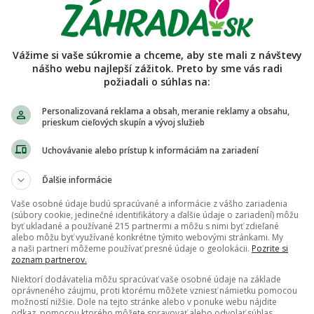
kake15
enky predaja používateľa
Vážime si vaše súkromie a chceme, aby ste mali z návštevy
nášho webu najlepší zážitok. Preto by sme vás radi
júci nemá vyplnený popis a pravidlá.
požiadali o súhlas na:
Personalizovaná reklama a obsah, meranie reklamy a obsahu,
prieskum cieľových skupín a vývoj služieb
Uchovávanie alebo prístup k informáciám na zariadení
Ďalšie informácie
Vaše osobné údaje budú spracúvané a informácie z vášho zariadenia
(súbory cookie, jedinečné identifikátory a ďalšie údaje o zariadení) môžu
byť ukladané a používané 215 partnermi a môžu s nimi byť zdieľané
alebo môžu byť využívané konkrétne týmito webovými stránkami. My
a naši partneri môžeme používať presné údaje o geolokácii.
Pozrite si
zoznam partnerov.
Niektorí dodávatelia môžu spracúvať vaše osobné údaje na základe
oprávneného záujmu, proti ktorému môžete vzniesť námietku pomocou
možností nižšie. Dole na tejto stránke alebo v ponuke webu nájdite
odkaz, pomocou ktorého môžete spravovať alebo odvolať súhlas