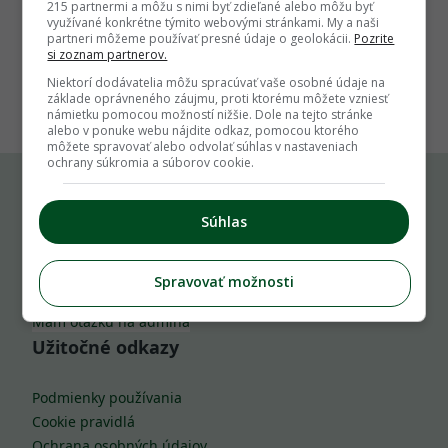
215 partnermi a môžu s nimi byť zdieľané alebo môžu byť
využívané konkrétne týmito webovými stránkami. My a naši
partneri môžeme používať presné údaje o geolokácii.
Pozrite
si zoznam partnerov.
1
Niektorí dodávatelia môžu spracúvať vaše osobné údaje na
základe oprávneného záujmu, proti ktorému môžete vzniesť
námietku pomocou možností nižšie. Dole na tejto stránke
alebo v ponuke webu nájdite odkaz, pomocou ktorého
môžete spravovať alebo odvolať súhlas v nastaveniach
ochrany súkromia a súborov cookie.
Komu môžeš napísať
Súhlas
info@zahrada.sk
Spravovať možnosti
Nahlás chybu
Mám otázku na admina
Užitočné odkazy
Podmienky používania
Cookie pravidlá
Ochrana osobných údajov