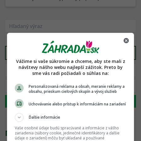
Ostatné
X
Vážime si vaše súkromie a chceme, aby ste mali z
návštevy nášho webu najlepší zážitok. Preto by
sme vás radi požiadali o súhlas na:
Personalizovaná reklama a obsah, meranie reklamy a
obsahu, prieskum cieľových skupín a vývoj služieb
Hľadať
Uchovávanie alebo prístup k informáciám na zariadení
Ďalšie informácie
Vaše osobné údaje budú spracúvané a informácie z vášho
Nenašli sme žiadny produkt
zariadenia (súbory cookie, jedinečné identifikátory a ďalšie
údaje o zariadení) môžu byť ukladané a používané