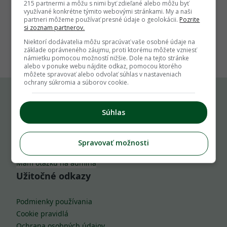
215 partnermi a môžu s nimi byť zdieľané alebo môžu byť
využívané konkrétne týmito webovými stránkami. My a naši
partneri môžeme používať presné údaje o geolokácii.
Pozrite
si zoznam partnerov.
1
Niektorí dodávatelia môžu spracúvať vaše osobné údaje na
základe oprávneného záujmu, proti ktorému môžete vzniesť
námietku pomocou možností nižšie. Dole na tejto stránke
alebo v ponuke webu nájdite odkaz, pomocou ktorého
môžete spravovať alebo odvolať súhlas v nastaveniach
ochrany súkromia a súborov cookie.
Komu môžeš napísať
Súhlas
info@zahrada.sk
Spravovať možnosti
Nahlás chybu
Mám otázku na admina
Užitočné odkazy
Podmienky používania
Cookie pravidlá
Ochrana osobných údajov