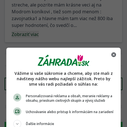
streche, ale pozrite mám krásne veci aj na
Modrom koníkovi , tiež som pod menom :
zavojnatka1 a hlavne mám tam viac než 800 iba
super hodnotení, čo svedčí o...
Zobraziť viac
Vážime si vaše súkromie a chceme, aby ste mali z
návštevy nášho webu najlepší zážitok. Preto by
Stavebný materiál
sme vás radi požiadali o súhlas na:
X
Personalizovaná reklama a obsah, meranie reklamy a
obsahu, prieskum cieľových skupín a vývoj služieb
Uchovávanie alebo prístup k informáciám na zariadení
Ďalšie informácie