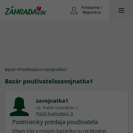
Prihlásenie /
Registrácia
Bazár
>
Predávajúci
>
zavojnatka1
Bazár používateľa
zavojnatka1
zavojnatka1
Počet inzerátov: 1
Počet hodnotení: 0
Podmienky predaja používateľa
Vítam Vás v mojom bazáriku tu na Modrej