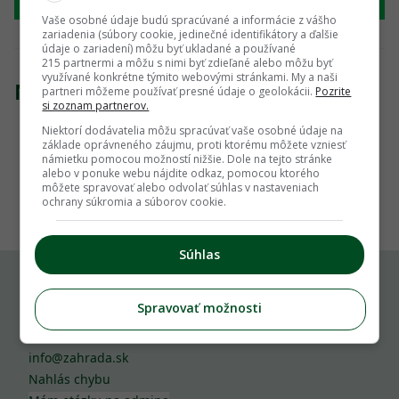
Hľadať
Vaše osobné údaje budú spracúvané a informácie z vášho
zariadenia (súbory cookie, jedinečné identifikátory a ďalšie
údaje o zariadení) môžu byť ukladané a používané
215 partnermi a môžu s nimi byť zdieľané alebo môžu byť
využívané konkrétne týmito webovými stránkami. My a naši
Nenašli sme žiadny produkt
partneri môžeme používať presné údaje o geolokácii.
Pozrite
si zoznam partnerov.
Niektorí dodávatelia môžu spracúvať vaše osobné údaje na
základe oprávneného záujmu, proti ktorému môžete vzniesť
námietku pomocou možností nižšie. Dole na tejto stránke
alebo v ponuke webu nájdite odkaz, pomocou ktorého
1
môžete spravovať alebo odvolať súhlas v nastaveniach
ochrany súkromia a súborov cookie.
Súhlas
Spravovať možnosti
Komu môžeš napísať
info@zahrada.sk
Nahlás chybu