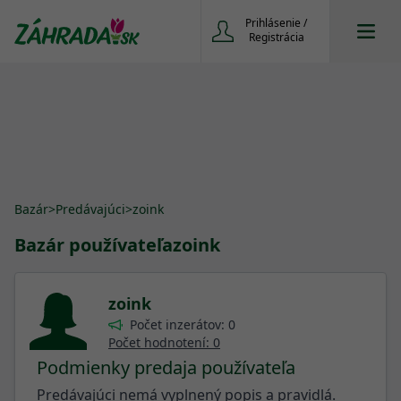
Prihlásenie /
Registrácia
Bazár
>
Predávajúci
>
zoink
Bazár používateľa
zoink
zoink
Počet inzerátov: 0
Počet hodnotení: 0
Podmienky predaja používateľa
Predávajúci nemá vyplnený popis a pravidlá.