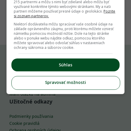
215 partnermi a môžu s nimi byť zdieľané alebo môžu byť
využívané konkrétne týmito webovými stránkami. My a naši
partneri môžeme používať presné údaje o geolokácii.
Pozrite
si zoznam partnerov.
1
Niektorí dodávatelia môžu spracúvať vaše osobné údaje na
základe oprávneného záujmu, proti ktorému môžete vzniesť
námietku pomocou možností nižšie. Dole na tejto stránke
alebo v ponuke webu nájdite odkaz, pomocou ktorého
môžete spravovať alebo odvolať súhlas v nastaveniach
ochrany súkromia a súborov cookie.
Komu môžeš napísať
Súhlas
info@zahrada.sk
Spravovať možnosti
Nahlás chybu
Mám otázku na admina
Užitočné odkazy
Podmienky používania
Cookie pravidlá
Ochrana osobných údajov