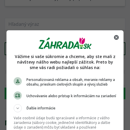
Domáca výroba
X
Vážime si vaše súkromie a chceme, aby ste mali z
návštevy nášho webu najlepší zážitok. Preto by
sme vás radi požiadali o súhlas na:
Personalizovaná reklama a obsah, meranie reklamy a
obsahu, prieskum cieľových skupín a vývoj služieb
Hľadať
Uchovávanie alebo prístup k informáciám na zariadení
Ďalšie informácie
Vaše osobné údaje budú spracúvané a informácie z vášho
Nenašli sme žiadny produkt
zariadenia (súbory cookie, jedinečné identifikátory a ďalšie
údaje o zariadení) môžu byť ukladané a používané