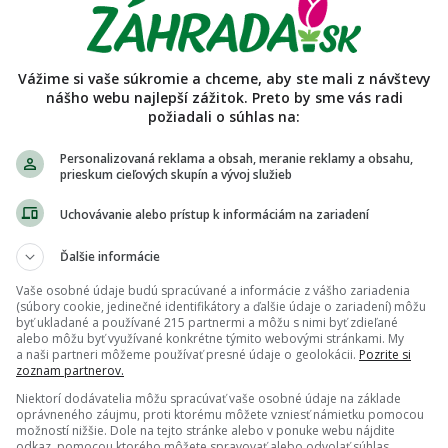
na1001
enky predaja používateľa
Vážime si vaše súkromie a chceme, aby ste mali z návštevy
nášho webu najlepší zážitok. Preto by sme vás radi
júci nemá vyplnený popis a pravidlá.
požiadali o súhlas na:
Personalizovaná reklama a obsah, meranie reklamy a obsahu,
prieskum cieľových skupín a vývoj služieb
Uchovávanie alebo prístup k informáciám na zariadení
Ďalšie informácie
Vaše osobné údaje budú spracúvané a informácie z vášho zariadenia
(súbory cookie, jedinečné identifikátory a ďalšie údaje o zariadení) môžu
byť ukladané a používané 215 partnermi a môžu s nimi byť zdieľané
alebo môžu byť využívané konkrétne týmito webovými stránkami. My
a naši partneri môžeme používať presné údaje o geolokácii.
Pozrite si
zoznam partnerov.
Niektorí dodávatelia môžu spracúvať vaše osobné údaje na základe
oprávneného záujmu, proti ktorému môžete vzniesť námietku pomocou
možností nižšie. Dole na tejto stránke alebo v ponuke webu nájdite
odkaz, pomocou ktorého môžete spravovať alebo odvolať súhlas