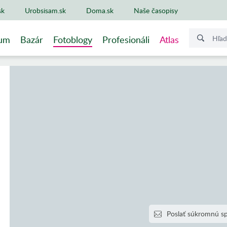
sk
Urobsisam.sk
Doma.sk
Naše časopisy
um
Bazár
Fotoblogy
Profesionáli
Atlas
Poslať súkromnú s