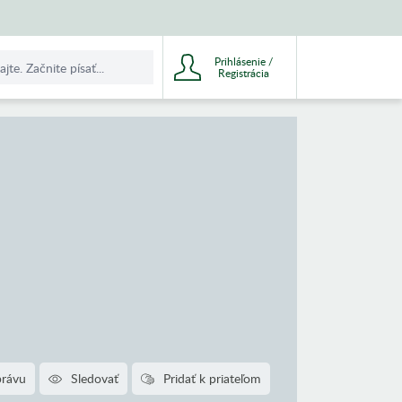
Prihlásenie /
Registrácia
právu
Sledovať
Pridať k priateľom