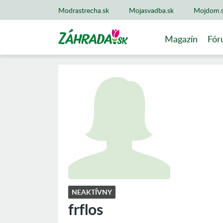
Modrastrecha.sk
Mojasvadba.sk
Mojdom.
Magazín
Fór
NEAKTÍVNY
frflos