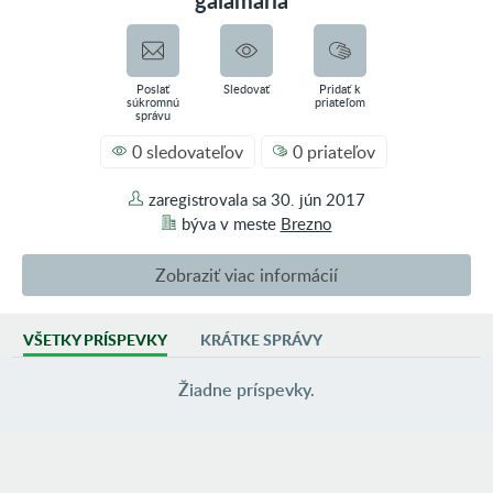
gaiamaria
Poslať
Sledovať
Pridať k
súkromnú
priateľom
správu
0 sledovateľov
0 priateľov
zaregistrovala sa
30. jún 2017
býva v
meste
Brezno
Zobraziť viac informácií
VŠETKY PRÍSPEVKY
KRÁTKE SPRÁVY
AKTIVITA
0 príspevkov vo fotoblogoch
Žiadne príspevky.
60 príspevkov vo fóre
3 inzeráty
SKUPINY