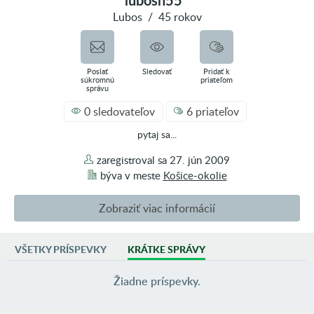
lubosh55
Lubos
/
45 rokov
Poslať
Sledovať
Pridať k
súkromnú
priateľom
správu
0 sledovateľov
6 priateľov
pytaj sa...
zaregistroval sa
27. jún 2009
býva v
meste
Košice-okolie
Zobraziť viac informácií
VŠETKY PRÍSPEVKY
KRÁTKE SPRÁVY
AKTIVITA
0 príspevkov vo fotoblogoch
Žiadne príspevky.
3 príspevky vo fóre
0 inzerátov