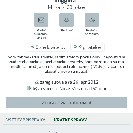
miggi83
Mirka
/
38 rokov
Poslať
Sledovať
Pridať k
súkromnú
priateľom
správu
0 sledovateľov
9 priateľov
Som zahradkárka amater, sadím štýlom pokus omyl, nepouzivam
ziadne chemicke aj nechemicke postreky, som nazoru co sa ma
urodit, sa urodi, a co nie, buduci rok mozno :) Vždy je v čom sa
zlepšiť a nové sa naučiť.
zaregistrovala sa
26. apr 2012
býva v
meste
Nové Mesto nad Váhom
Zobraziť viac informácií
VŠETKY PRÍSPEVKY
KRÁTKE SPRÁVY
AKTIVITA
0 príspevkov vo fotoblogoch