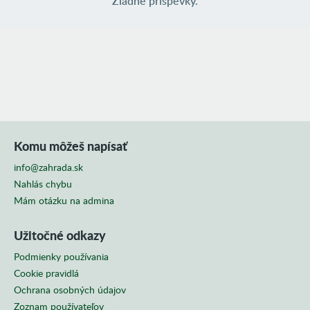
Žiadne príspevky.
208 príspevkov vo fóre
1 inzerát
SKUPINY
SLEDOVANÉ FOTOBLOGY (3)
emasan
zahradkarvlado
Komu môžeš napísať
info@zahrada.sk
purpleball
Nahlás chybu
Mám otázku na admina
Užitočné odkazy
Podmienky používania
Cookie pravidlá
Ochrana osobných údajov
Zoznam používateľov