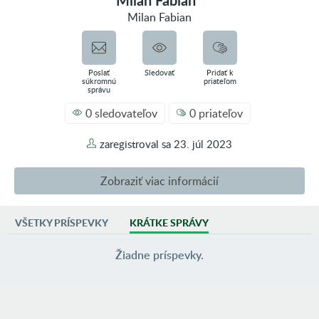
Milan Fabian
Milan Fabian
Poslať
Sledovať
Pridať k
súkromnú
priateľom
správu
0 sledovateľov
0 priateľov
zaregistroval sa
23. júl 2023
Zobraziť viac informácií
VŠETKY PRÍSPEVKY
KRÁTKE SPRÁVY
AKTIVITA
0 príspevkov vo fotoblogoch
Žiadne príspevky.
2 príspevky vo fóre
0 inzerátov