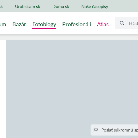
sk
Urobsisam.sk
Doma.sk
Naše časopisy
um
Bazár
Fotoblogy
Profesionáli
Atlas
Poslať súkromnú s