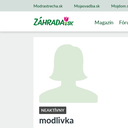
Modrastrecha.sk
Mojasvadba.sk
Mojdom.
Magazín
Fór
NEAKTÍVNY
modlivka