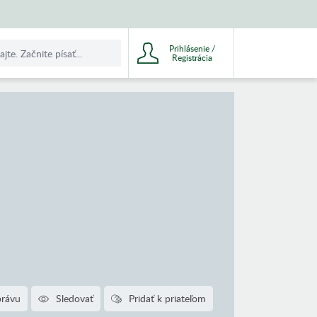
Prihlásenie /
Registrácia
právu
Sledovať
Pridať k priateľom