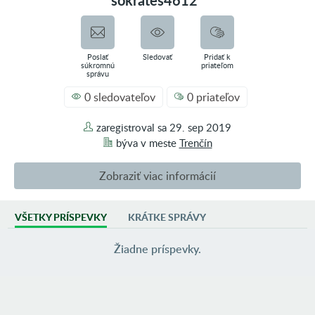
sokrates4612
Poslať
Sledovať
Pridať k
súkromnú
priateľom
správu
0 sledovateľov
0 priateľov
zaregistroval sa
29. sep 2019
býva v
meste
Trenčín
Zobraziť viac informácií
VŠETKY PRÍSPEVKY
KRÁTKE SPRÁVY
AKTIVITA
0 príspevkov vo fotoblogoch
Žiadne príspevky.
4 príspevky vo fóre
0 inzerátov
SKUPINY