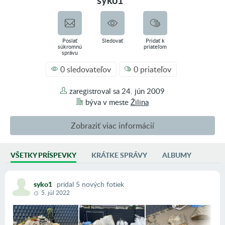
syko1
Poslať
Sledovať
Pridať k
súkromnú
priateľom
správu
0 sledovateľov
0 priateľov
zaregistroval sa
24. jún 2009
býva v
meste
Žilina
Zobraziť viac informácií
VŠETKY PRÍSPEVKY
KRÁTKE SPRÁVY
ALBUMY
AKTIVITA
2 príspevky vo fotoblogoch
syko1
31 príspevkov vo fóre
pridal
5
nových
fotiek
5. júl 2022
0 inzerátov
SKUPINY