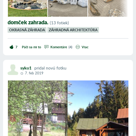
domček zahrada.
(
13 fotiek
)
OKRASNÁ ZÁHRADA
ZÁHRADNÁ ARCHITEKTÚRA
7
Páči sa mi to
Komentáre
(
4
)
viac
syko1
pridal
novú
fotku
7. feb 2019