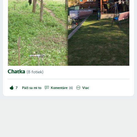
Chatka
(
8 fotiek
)
7
Páči sa mi to
Komentáre
(
6
)
viac