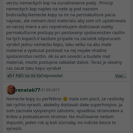
verziu nemeckych kop na zurodnovanie pody. Princip
nemeckych kop najdes na nete aj pod nazvom
biohriadky.Nemecke kopy sa mi na permakulture pacia
najvoac, ale nemam dost materialu aby som ich uplatnovala
vo vacsej miere a ani nepotrebujem dodrziavat vsetky
permakulturne postupy pri pestovanyi spolocenstiev rastlin
na tych kopach.V kazdom pripade na zaciatok odporucam
vyrobit jednu nemecku kopu, taku velku na aku mate
material a vyskusat pestovat na nej nejake vhodne
spolocenstvo rastlin. Ak sa am osvedci a budete mat
material, mozte postupne zakladat dalsie. Teraz je idealny
cas zacat taku kopu vyrabat
1
Páči sa mi to
Odpovedať
Viac...
renatab77
21.09.2017
Nemecke kopy su perfektne 🙂 mala som pocit, ze rastlinky
tak rychlo vyrastli, akokeby dostavali dake superhnojivo. Ja
som zacinala vyvysenymi zahonmi, vysadbou stromcekov a
krikov a podsadzanim stromov. Na mulčovanie nedam
dopustit, jeden rok aj boli slizniaky, no indicke bezce to
vyriesili.