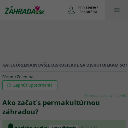
Prihlásenie /
Registrácia
KATEGÓRIE
NAJNOVŠIE DISKUSIE
KDE SA DISKUTUJE
KAM SOM
Fórum
>
Zelenina
Zapnúť upozornenia
Diskusiu odoberá 1 človek
Ako začať s permakultúrnou
záhradou?
Autor diskusie
06.09.2017