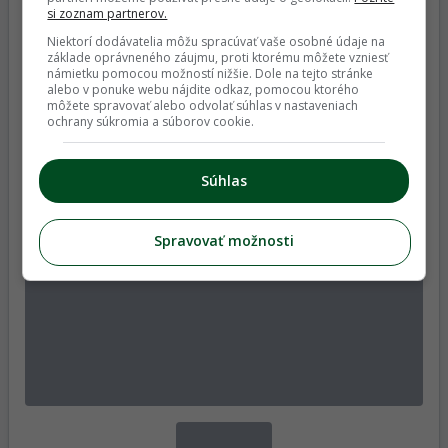
si zoznam partnerov.
Niektorí dodávatelia môžu spracúvať vaše osobné údaje na
základe oprávneného záujmu, proti ktorému môžete vzniesť
námietku pomocou možností nižšie. Dole na tejto stránke
alebo v ponuke webu nájdite odkaz, pomocou ktorého
môžete spravovať alebo odvolať súhlas v nastaveniach
ochrany súkromia a súborov cookie.
Súhlas
Spravovať možnosti