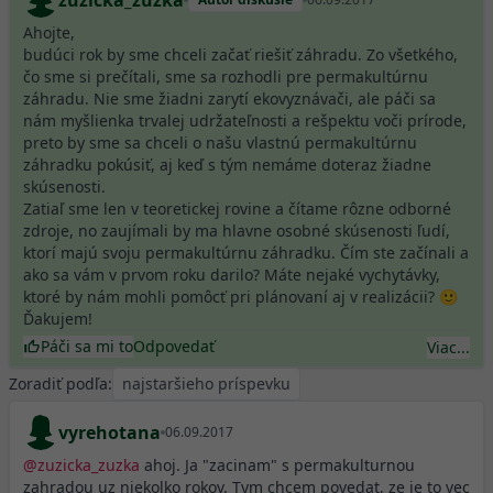
zuzicka_zuzka
Ahojte,
budúci rok by sme chceli začať riešiť záhradu. Zo všetkého,
čo sme si prečítali, sme sa rozhodli pre permakultúrnu
záhradu. Nie sme žiadni zarytí ekovyznávači, ale páči sa
nám myšlienka trvalej udržateľnosti a rešpektu voči prírode,
preto by sme sa chceli o našu vlastnú permakultúrnu
záhradku pokúsiť, aj keď s tým nemáme doteraz žiadne
skúsenosti.
Zatiaľ sme len v teoretickej rovine a čítame rôzne odborné
zdroje, no zaujímali by ma hlavne osobné skúsenosti ľudí,
ktorí majú svoju permakultúrnu záhradku. Čím ste začínali a
ako sa vám v prvom roku darilo? Máte nejaké vychytávky,
ktoré by nám mohli pomôcť pri plánovaní aj v realizácii? 🙂
Ďakujem!
Páči sa mi to
Odpovedať
Viac...
Zoradiť podľa:
vyrehotana
06.09.2017
@
zuzicka_zuzka
ahoj. Ja "zacinam" s permakulturnou
zahradou uz niekolko rokov. Tym chcem povedat, ze je to vec