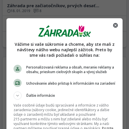
Záhrada pre začiatočníkov, prvých desať…
18. 01. 2019
8
Kedy zacat s vysevmi chilli?
21. 12. 2018
23
Permakulturna zahradka
16. 11. 2018
8
Vážime si vaše súkromie a chceme, aby ste mali z
návštevy nášho webu najlepší zážitok. Preto by
sme vás radi požiadali o súhlas na:
Personalizovaná reklama a obsah, meranie reklamy a
obsahu, prieskum cieľových skupín a vývoj služieb
Uchovávanie alebo prístup k informáciám na zariadení
Ďalšie informácie
Vaše osobné údaje budú spracúvané a informácie z vášho
zariadenia (súbory cookie, jedinečné identifikátory a ďalšie
údaje o zariadení) môžu byť ukladané a používané
215 partnermi a môžu s nimi byť zdieľané alebo môžu byť
využívané konkrétne týmito webovými stránkami. My a naši
partneri môžeme používať presné údaje o geolokácii.
Pozrite