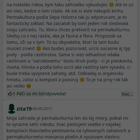
na niekolko rokov, kym taku zahradku vybudujes 🙂 Ale to uz
asi vies, kedze o tom citate. Ak ste si este nekupili knihu
Permakultura podla Sepa Holzera tak ju odporucam, je to
fantasticky zaklad. Na zaciatok by som jeden rok sledovala
svoju zahradu. Tu, ktoru chces pretvorit na permakulturnu.
Sleduj co v nej rastie, aka je fauna a flora. Prisposob sa
tomu, zži sa s tym. To su obyvatelia, ktori ta tam budu
musiet zniest 🙂 Ako budes pozorovat, urcis sucasne aj typ
pody - podla rastlinstva. Sama si vies odhadnut vdaka
rastlinam a "valcekovemu" testu druh pody - ci je pieskovita,
ilovita, hlinita a podla toho urcit ake rastliny tam vysadis, ci
bude treba vyvysene zahony, atd. Odkladaj si organicku
hmotu, zaloz si kompost a pozoruj 🙂 To je na prvy rok tak
asi vetko 😉
1
Páči sa mi to
Odpovedať
Viac...
zita19
06.09.2017
Moja zahrada je permakulturna len do tej miery, pokial mi
to vyrazne setri robotu. Inac pestujem vsetko v nejakej
kompilacii klasickeho pestovania na rylovanych zahonoch a
permakulturneho miesania plodin.A vyuzivam vlastnu