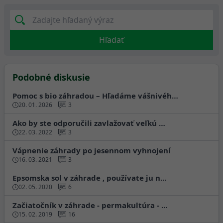
Hľadať
Podobné diskusie
Pomoc s bio záhradou – Hľadáme vášnivéh…
20. 01. 2026
3
Ako by ste odporučili zavlažovať veľkú …
22. 03. 2022
3
Vápnenie záhrady po jesennom vyhnojení
16. 03. 2021
3
Epsomska sol v záhrade , používate ju n…
02. 05. 2020
6
Začiatočník v záhrade - permakultúra - …
15. 02. 2019
16