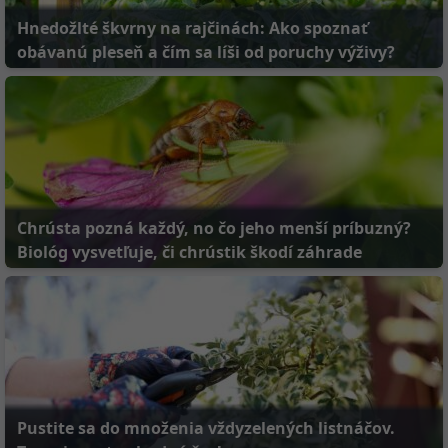
obávanú pleseň a čím sa líši od poruchy výživy?
Chrústa pozná každý, no čo jeho menší príbuzný?
Biológ vysvetľuje, či chrústik škodí záhrade
Pustite sa do množenia vždyzelených listnáčov.
Teraz je na to vhodný čas!