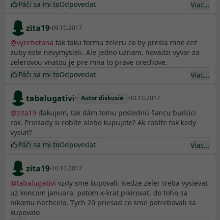
Páči sa mi to
Odpovedať
Viac...
zita19
09.10.2017
@
vyrehotana
tak taku formu zeleru co by presla mne cez
zuby este nevymysleli. Ale jedno uznam, hovadzi vyvar zo
zelerovou vnatou je pre mna to prave orechove.
Páči sa mi to
Odpovedať
Viac...
tabalugativi
Autor diskusie
10.10.2017
@
zita19
ďakujem, tak dám tomu poslednú šancu budúci
rok. Priesady si robíte alebo kupujete? Ak robíte tak kedy
vysiať?
Páči sa mi to
Odpovedať
Viac...
zita19
10.10.2017
@
tabalugativi
vzdy sme kupovali. Kedze zeler treba vysievat
uz koncom januara, potom x-krat pikirovat, do toho sa
nikomu nechcelo. Tych 20 priesad co sme potrebovali sa
kupovalo