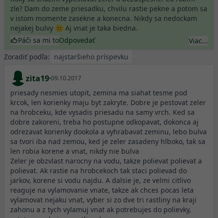
zle? Dam do zeme priesadku, chvilu rastie pekne a potom sa
v istom momente zasekne a konecna. Nikdy sa nedockam
nejakej bulvy 😕 Aj vnat je taka biedna.
Páči sa mi to
Odpovedať
Viac...
Zoradiť podľa:
zita19
09.10.2017
priesady nesmies utopit, zemina ma siahat tesme pod
krcok, len korienky maju byt zakryte. Dobre je pestovat zeler
na hrobceku, kde vysadis priesadu na samy vrch. Ked sa
dobre zakoreni, treba ho postupne odkopavat, dokonca aj
odrezavat korienky dookola a vyhrabavat zeminu, lebo bulva
sa tvori iba nad zemou, ked je zeler zasadeny hlboko, tak sa
len robia korene a vnat, nikdy nie bulva
Zeler je obzvlast narocny na vodu, takze polievat polievat a
polievat. Ak rastie na hrobcekoch tak staci polievad do
jarkov, korene si vodu najdu. A dalsie je, ze velmi citlivo
reaguje na vylamovanie vnate, takze ak chces pocas leta
vylamovat nejaku vnat, vyber si zo dve tri rastliny na kraji
zahonu a z tych vylamuj vnat ak potrebujes do polievky,