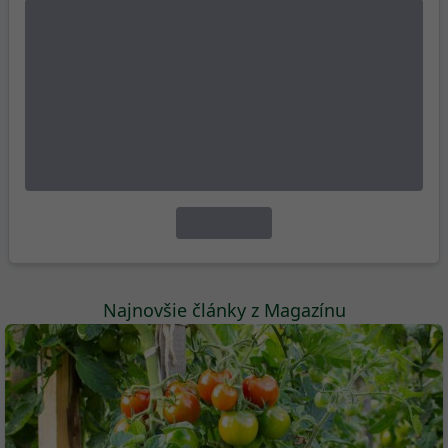
Pustite sa do množenia vždyzelených
listnáčov. Teraz je na to vhodný čas!
Archív článkov
Najnovšie články z Magazínu
Hnedožlté škvrny na rajčinách: Ako spoznať