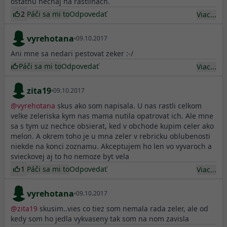
ostatnu nechaj na rastlinach.
2
Páči sa mi to
Odpovedať
Viac...
vyrehotana
09.10.2017
Ani mne sa nedari pestovat zeker :-/
Páči sa mi to
Odpovedať
Viac...
zita19
09.10.2017
@
vyrehotana
skus ako som napisala. U nas rastli celkom
velke zeleriska kym nas mama nutila opatrovat ich. Ale mne
sa s tym uz nechce obsierat, ked v obchode kupim celer ako
melon. A okrem toho je u mna zeler v rebricku oblubenosti
niekde na konci zoznamu. Akceptujem ho len vo vyvaroch a
svieckovej aj to ho nemoze byt vela
1
Páči sa mi to
Odpovedať
Viac...
vyrehotana
09.10.2017
@
zita19
skusim..vies co tiez som nemala rada zeler, ale od
kedy som ho jedla vykvaseny tak som na nom zavisla