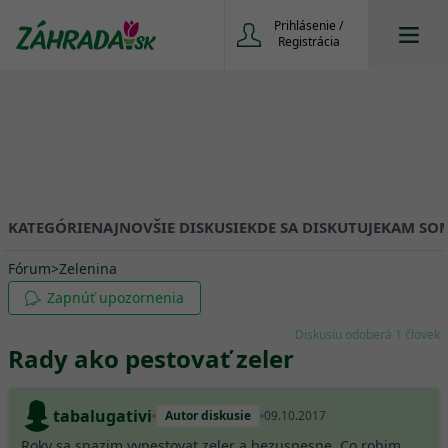
Prihlásenie /
Registrácia
KATEGÓRIE
NAJNOVŠIE DISKUSIE
KDE SA DISKUTUJE
KAM SOM
Fórum
>
Zelenina
Zapnúť upozornenia
Diskusiu odoberá 1 človek
Rady ako pestovať zeler
tabalugativi
Autor diskusie
09.10.2017
Roky sa snazim vypestovat zeler a bezuspesne. Co robim