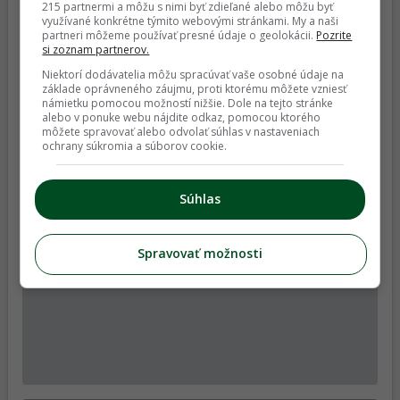
215 partnermi a môžu s nimi byť zdieľané alebo môžu byť
Najnovšie články z Magazínu
využívané konkrétne týmito webovými stránkami. My a naši
partneri môžeme používať presné údaje o geolokácii.
Pozrite
si zoznam partnerov.
Niektorí dodávatelia môžu spracúvať vaše osobné údaje na
základe oprávneného záujmu, proti ktorému môžete vzniesť
námietku pomocou možností nižšie. Dole na tejto stránke
alebo v ponuke webu nájdite odkaz, pomocou ktorého
môžete spravovať alebo odvolať súhlas v nastaveniach
Hnedožlté škvrny na rajčinách: Ako spoznať
ochrany súkromia a súborov cookie.
obávanú pleseň a čím sa líši od poruchy
výživy?
Súhlas
Spravovať možnosti
Chrústa pozná každý, no čo jeho menší
príbuzný? Biológ vysvetľuje, či chrústik škodí
záhrade