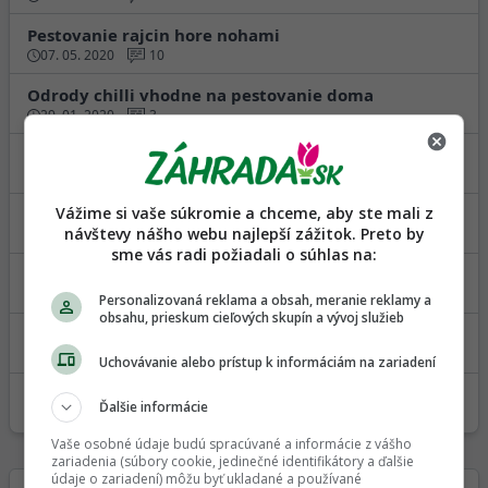
Pestovanie rajcin hore nohami
07. 05. 2020
10
Odrody chilli vhodne na pestovanie doma
29. 01. 2020
3
Predpestovanie zeleru
14. 01. 2020
16
Vážime si vaše súkromie a chceme, aby ste mali z
Pestovanie zeleniny kedysi a dnes.
návštevy nášho webu najlepší zážitok. Preto by
31. 03. 2019
23
sme vás radi požiadali o súhlas na:
Začiatočník v záhrade - permakultúra - …
15. 02. 2019
16
Personalizovaná reklama a obsah, meranie reklamy a
obsahu, prieskum cieľových skupín a vývoj služieb
Pestovanie perily
29. 10. 2018
1
Uchovávanie alebo prístup k informáciám na zariadení
Pestovanie papriky - malé plody
Ďalšie informácie
16. 08. 2018
5
Vaše osobné údaje budú spracúvané a informácie z vášho
zariadenia (súbory cookie, jedinečné identifikátory a ďalšie
údaje o zariadení) môžu byť ukladané a používané