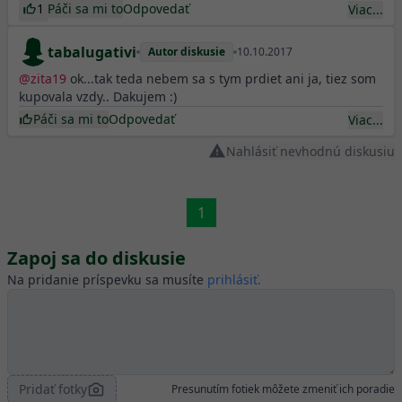
1
Páči sa mi to
Odpovedať
Viac...
tabalugativi
Autor diskusie
10.10.2017
@
zita19
ok...tak teda nebem sa s tym prdiet ani ja, tiez som
kupovala vzdy.. Dakujem :)
Páči sa mi to
Odpovedať
Viac...
Nahlásiť nevhodnú diskusiu
1
Zapoj sa do diskusie
Na pridanie príspevku sa musíte
prihlásiť.
Pridať fotky
Presunutím fotiek môžete zmeniť ich poradie