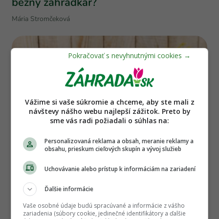
bežný záhradkár?
Mária Stromčeková
Vážime si vaše súkromie a chceme, aby ste mali z
návštevy nášho webu najlepší zážitok. Preto by
sme vás radi požiadali o súhlas na:
Personalizovaná reklama a obsah, meranie reklamy a
obsahu, prieskum cieľových skupín a vývoj služieb
Recepty zo záhrady
Uchovávanie alebo prístup k informáciám na zariadení
Chrumkavé rýchlokvasené uhorky?
Ďalšie informácie
Vyhnite sa častým chybám a stavte na
Vaše osobné údaje budú spracúvané a informácie z vášho
trik našich babičiek
zariadenia (súbory cookie, jedinečné identifikátory a ďalšie