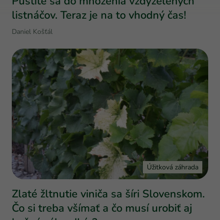
Pustite sa do množenia vždyzelených
listnáčov. Teraz je na to vhodný čas!
Daniel Košťál
Úžitková záhrada
Zlaté žltnutie viniča sa šíri Slovenskom.
Čo si treba všímať a čo musí urobiť aj