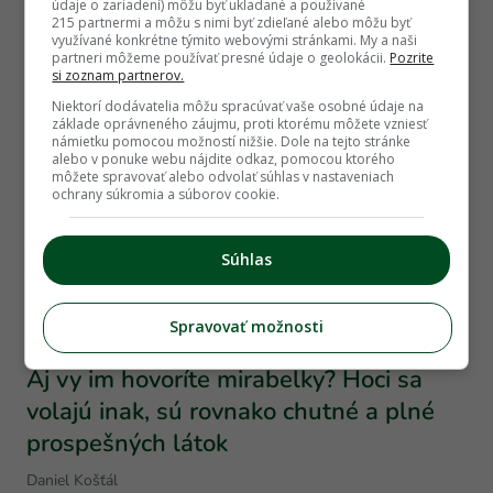
údaje o zariadení) môžu byť ukladané a používané
Sabína Zavarská
215 partnermi a môžu s nimi byť zdieľané alebo môžu byť
využívané konkrétne týmito webovými stránkami. My a naši
partneri môžeme používať presné údaje o geolokácii.
Pozrite
si zoznam partnerov.
Niektorí dodávatelia môžu spracúvať vaše osobné údaje na
základe oprávneného záujmu, proti ktorému môžete vzniesť
námietku pomocou možností nižšie. Dole na tejto stránke
alebo v ponuke webu nájdite odkaz, pomocou ktorého
môžete spravovať alebo odvolať súhlas v nastaveniach
ochrany súkromia a súborov cookie.
Súhlas
Úžitková záhrada
Spravovať možnosti
Aj vy im hovoríte mirabelky? Hoci sa
volajú inak, sú rovnako chutné a plné
prospešných látok
Daniel Košťál