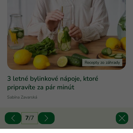
Recepty zo záhrady
3 letné bylinkové nápoje, ktoré
pripravíte za pár minút
Sabína Zavarská
7
/
7