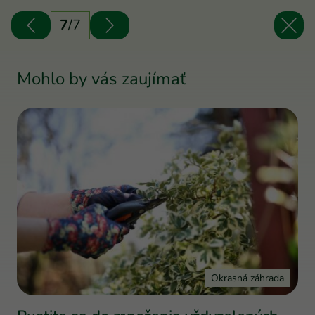
7
/
7
Mohlo by vás zaujímať
Okrasná záhrada