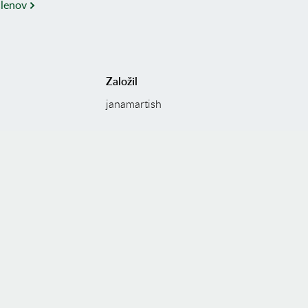
členov
Založil
janamartish