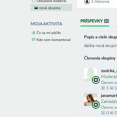
Obľúbené kolekcie
3 členovia
nová skupina
PRÍSPEVKY
10
MOJA AKTIVITA
Čo sa mi páčilo
Popis a ciele skup
Kde som komentoval
ďalšia nová skupin
Členovia skupiny
zuzicka_
Moderá
Členom o
1
janamart
Zakladat
Členom o
0