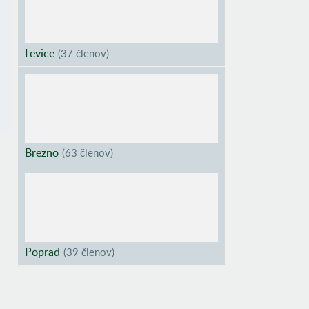
Levice
(
37 členov
)
Brezno
(
63 členov
)
Poprad
(
39 členov
)