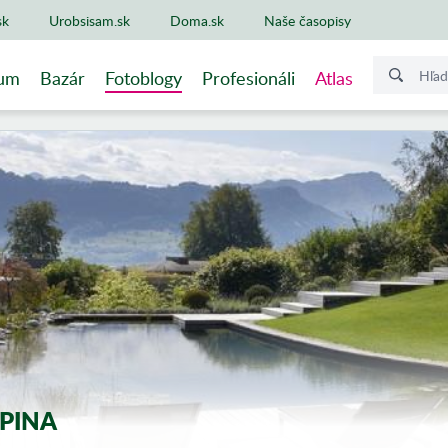
sk
Urobsisam.sk
Doma.sk
Naše časopisy
um
Bazár
Fotoblogy
Profesionáli
Atlas
PINA