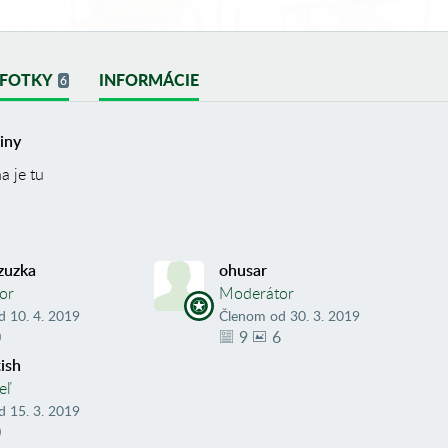
FOTKY
INFORMÁCIE
6
iny
a je tu
zuzka
ohusar
tor
Moderátor
d
10. 4. 2019
Členom od
30. 3. 2019
0
9
6
ish
eľ
d
15. 3. 2019
0