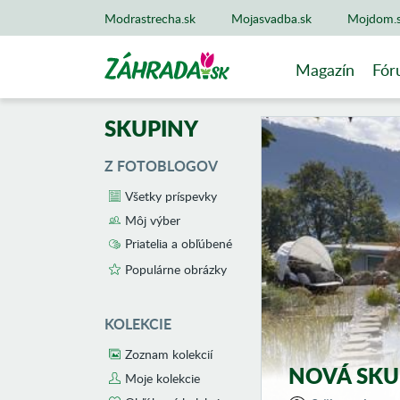
Modrastrecha.sk
Mojasvadba.sk
Mojdom.
Magazín
Fór
SKUPINY
Z FOTOBLOGOV
Všetky príspevky
Môj výber
Priatelia a obľúbené
Populárne obrázky
KOLEKCIE
Zoznam kolekcií
NOVÁ SKU
Moje kolekcie