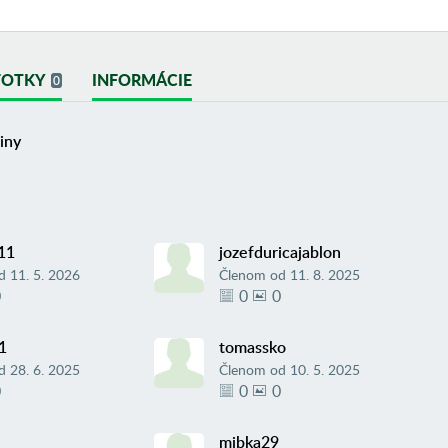
FOTKY
INFORMÁCIE
0
iny
11
jozefduricajablon
d
11. 5. 2026
Členom od
11. 8. 2025
0
0
0
1
tomassko
d
28. 6. 2025
Členom od
10. 5. 2025
0
0
0
mibka29