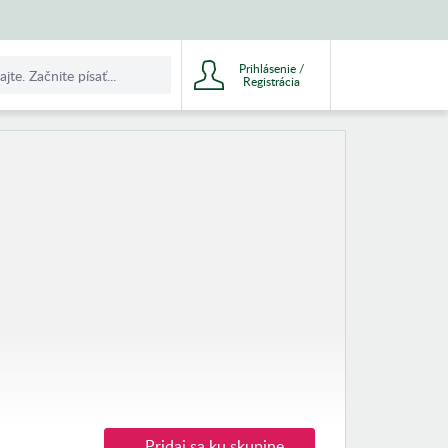
Prihlásenie /
Registrácia
Pridaj sa ku skupine