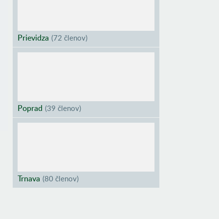
Prievidza
(
72 členov
)
Poprad
(
39 členov
)
Trnava
(
80 členov
)