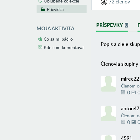
Obľúbené kolekcie
72 členov
Prievidza
PRÍSPEVKY
0
MOJA AKTIVITA
Čo sa mi páčilo
Popis a ciele skup
Kde som komentoval
Členovia skupiny
mirec22
Členom o
0
anton47
Členom o
0
4591