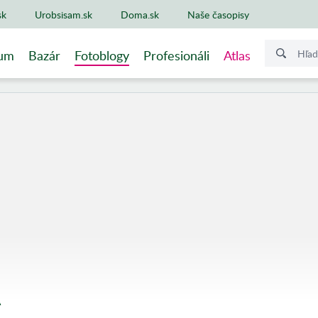
sk
Urobsisam.sk
Doma.sk
Naše časopisy
um
Bazár
Fotoblogy
Profesionáli
Atlas
A