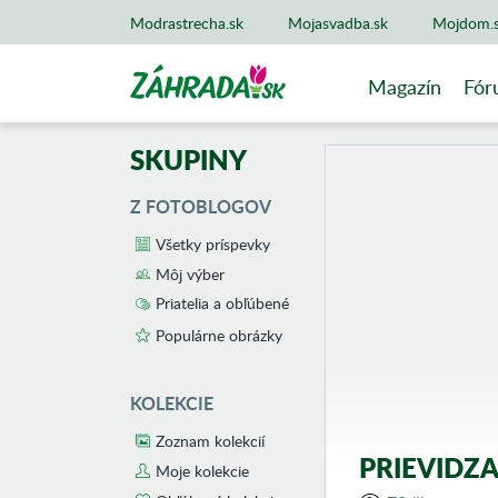
Modrastrecha.sk
Mojasvadba.sk
Mojdom.
Magazín
Fór
SKUPINY
Z FOTOBLOGOV
Všetky príspevky
Môj výber
Priatelia a obľúbené
Populárne obrázky
KOLEKCIE
Zoznam kolekcií
PRIEVIDZ
Moje kolekcie