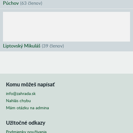
Púchov
(
63 členov
)
Liptovský Mikuláš
(
39 členov
)
Komu môžeš napísať
info@zahrada.sk
Nahlás chybu
Mám otázku na admina
Užitočné odkazy
Podmienky používania