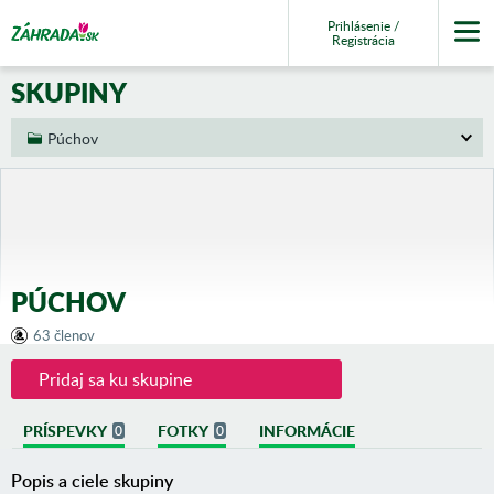
Prihlásenie /
Registrácia
SKUPINY
Púchov
PÚCHOV
63 členov
Pridaj sa ku skupine
PRÍSPEVKY
FOTKY
INFORMÁCIE
0
0
Popis a ciele skupiny