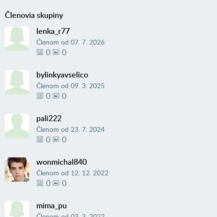
Členovia skupiny
lenka_r77
Členom od
07. 7. 2026
0
0
bylinkyavselico
Členom od
09. 3. 2025
0
0
pali222
Členom od
23. 7. 2024
0
0
wonmichal840
Členom od
12. 12. 2022
0
0
mima_pu
Členom od
03. 3. 2022