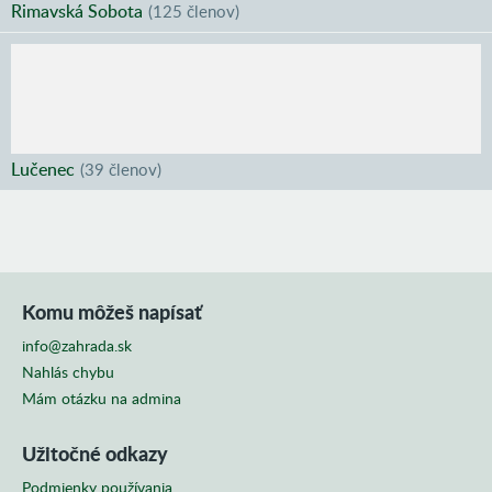
Rimavská Sobota
(
125 členov
)
Lučenec
(
39 členov
)
Komu môžeš napísať
info@zahrada.sk
Nahlás chybu
Mám otázku na admina
Užitočné odkazy
Podmienky používania