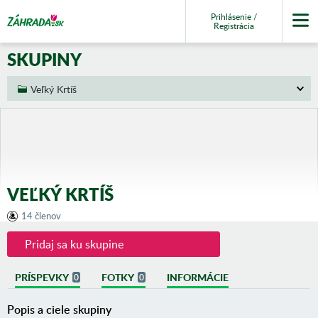
Prihlásenie /
Registrácia
SKUPINY
Veľký Krtíš
VEĽKÝ KRTÍŠ
14 členov
Pridaj sa ku skupine
PRÍSPEVKY
FOTKY
INFORMÁCIE
0
0
Popis a ciele skupiny