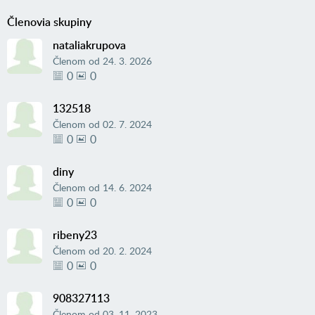
Členovia skupiny
nataliakrupova
Členom od
24. 3. 2026
0
0
132518
Členom od
02. 7. 2024
0
0
diny
Členom od
14. 6. 2024
0
0
ribeny23
Členom od
20. 2. 2024
0
0
908327113
Členom od
03. 11. 2023