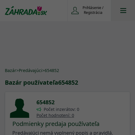
Prihlásenie /
Registrácia
Bazár
>
Predávajúci
>
654852
Bazár používateľa
654852
654852
Počet inzerátov: 0
Počet hodnotení: 0
Podmienky predaja používateľa
Predávajúci nemá vyplnený popis a pravidlá.