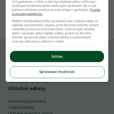
215 partnermi a môžu s nimi byť zdieľané alebo môžu byť
využívané konkrétne týmito webovými stránkami. My a naši
partneri môžeme používať presné údaje o geolokácii.
Pozrite
si zoznam partnerov.
1
Niektorí dodávatelia môžu spracúvať vaše osobné údaje na
základe oprávneného záujmu, proti ktorému môžete vzniesť
námietku pomocou možností nižšie. Dole na tejto stránke
alebo v ponuke webu nájdite odkaz, pomocou ktorého
môžete spravovať alebo odvolať súhlas v nastaveniach
ochrany súkromia a súborov cookie.
Komu môžeš napísať
Súhlas
info@zahrada.sk
Spravovať možnosti
Nahlás chybu
Mám otázku na admina
Užitočné odkazy
Podmienky používania
Cookie pravidlá
Ochrana osobných údajov