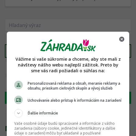
Kvety a rastliny
X
Vážime si vaše súkromie a chceme, aby ste mali z
návštevy nášho webu najlepší zážitok. Preto by
sme vás radi požiadali o súhlas na:
Personalizovaná reklama a obsah, meranie reklamy a
obsahu, prieskum cieľových skupín a vývoj služieb
Hľadať
Uchovávanie alebo prístup k informáciám na zariadení
Ďalšie informácie
Vaše osobné údaje budú spracúvané a informácie z vášho
Nenašli sme žiadny produkt
zariadenia (súbory cookie, jedinečné identifikátory a ďalšie
údaje o zariadení) môžu byť ukladané a používané