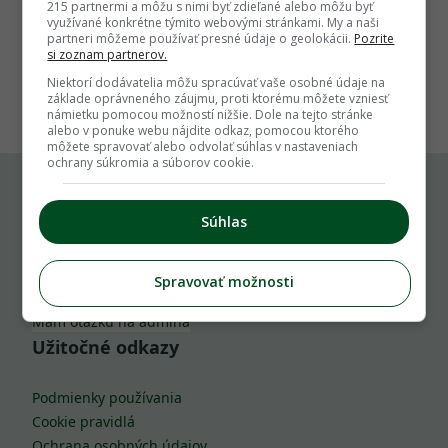
215 partnermi a môžu s nimi byť zdieľané alebo môžu byť
využívané konkrétne týmito webovými stránkami. My a naši
partneri môžeme používať presné údaje o geolokácii.
Pozrite
si zoznam partnerov.
1
Niektorí dodávatelia môžu spracúvať vaše osobné údaje na
základe oprávneného záujmu, proti ktorému môžete vzniesť
námietku pomocou možností nižšie. Dole na tejto stránke
alebo v ponuke webu nájdite odkaz, pomocou ktorého
môžete spravovať alebo odvolať súhlas v nastaveniach
ochrany súkromia a súborov cookie.
Komu môžeš napísať
Súhlas
info@zahrada.sk
Spravovať možnosti
Nahlás chybu
Mám otázku na admina
Užitočné odkazy
Podmienky používania
Cookie pravidlá
Ochrana osobných údajov