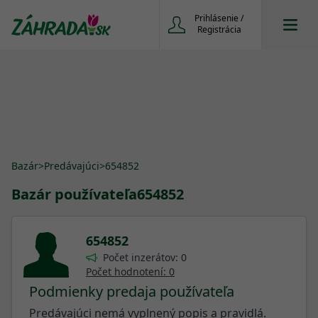
Prihlásenie /
Registrácia
Bazár
>
Predávajúci
>
654852
Bazár používateľa
654852
654852
Počet inzerátov: 0
Počet hodnotení: 0
Podmienky predaja používateľa
Predávajúci nemá vyplnený popis a pravidlá.