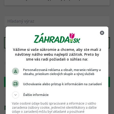
Domáca výroba
X
Vážime si vaše súkromie a chceme, aby ste mali z
návštevy nášho webu najlepší zážitok. Preto by
sme vás radi požiadali o súhlas na:
Personalizovaná reklama a obsah, meranie reklamy a
obsahu, prieskum cieľových skupín a vývoj služieb
Hľadať
Uchovávanie alebo prístup k informáciám na zariadení
Ďalšie informácie
Vaše osobné údaje budú spracúvané a informácie z vášho
Nenašli sme žiadny produkt
zariadenia (súbory cookie, jedinečné identifikátory a ďalšie
údaje o zariadení) môžu byť ukladané a používané