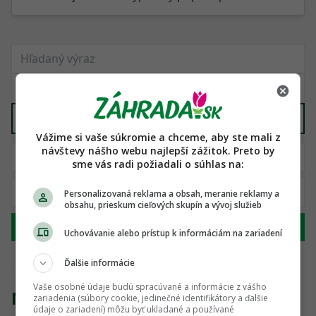
Kvety a rastliny
X
Vážime si vaše súkromie a chceme, aby ste mali z
návštevy nášho webu najlepší zážitok. Preto by
sme vás radi požiadali o súhlas na:
Personalizovaná reklama a obsah, meranie reklamy a
obsahu, prieskum cieľových skupín a vývoj služieb
Hľadať
Uchovávanie alebo prístup k informáciám na zariadení
Ďalšie informácie
Vaše osobné údaje budú spracúvané a informácie z vášho
Nenašli sme žiadny produkt
zariadenia (súbory cookie, jedinečné identifikátory a ďalšie
údaje o zariadení) môžu byť ukladané a používané