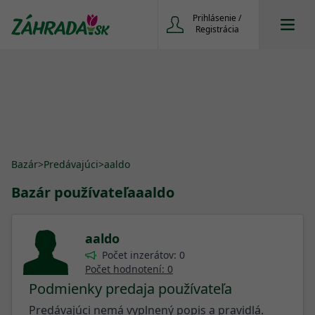
Prihlásenie /
Registrácia
Bazár
>
Predávajúci
>
aaldo
Bazár používateľa
aaldo
aaldo
Počet inzerátov: 0
Počet hodnotení: 0
Podmienky predaja používateľa
Predávajúci nemá vyplnený popis a pravidlá.