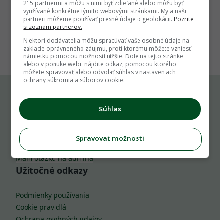
215 partnermi a môžu s nimi byť zdieľané alebo môžu byť
využívané konkrétne týmito webovými stránkami. My a naši
partneri môžeme používať presné údaje o geolokácii.
Pozrite
si zoznam partnerov.
1
Niektorí dodávatelia môžu spracúvať vaše osobné údaje na
základe oprávneného záujmu, proti ktorému môžete vzniesť
námietku pomocou možností nižšie. Dole na tejto stránke
alebo v ponuke webu nájdite odkaz, pomocou ktorého
môžete spravovať alebo odvolať súhlas v nastaveniach
ochrany súkromia a súborov cookie.
Komu môžeš napísať
Súhlas
info@zahrada.sk
Spravovať možnosti
Nahlás chybu
Mám otázku na admina
Užitočné odkazy
Podmienky používania
Cookie pravidlá
Ochrana osobných údajov