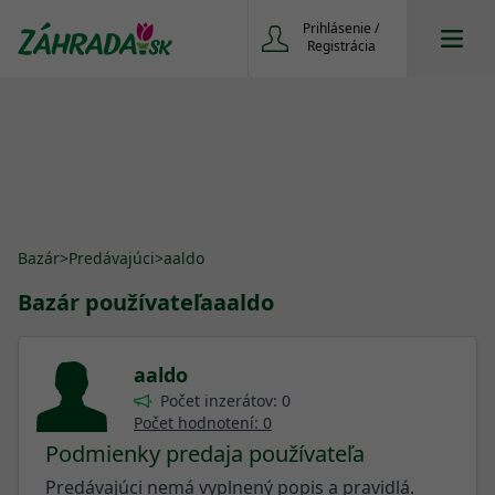
Prihlásenie /
Registrácia
Bazár
>
Predávajúci
>
aaldo
Bazár používateľa
aaldo
aaldo
Počet inzerátov: 0
Počet hodnotení: 0
Podmienky predaja používateľa
Predávajúci nemá vyplnený popis a pravidlá.