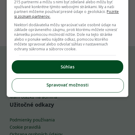
215 partnermi a môžu s nimi byť zdieľané alebo môžu byť
využívané konkrétne týmito webovými stránkami. My a naši
partneri môžeme používať presné údaje o geolokácii.
Pozrite
si zoznam partnerov.
1
Niektorí dodávatelia môžu spracúvať vaše osobné údaje na
základe oprávneného záujmu, proti ktorému môžete vzniesť
námietku pomocou možností nižšie. Dole na tejto stránke
alebo v ponuke webu nájdite odkaz, pomocou ktorého
môžete spravovať alebo odvolať súhlas v nastaveniach
ochrany súkromia a súborov cookie.
Komu môžeš napísať
Súhlas
info@zahrada.sk
Spravovať možnosti
Nahlás chybu
Mám otázku na admina
Užitočné odkazy
Podmienky používania
Cookie pravidlá
Ochrana osobných údajov