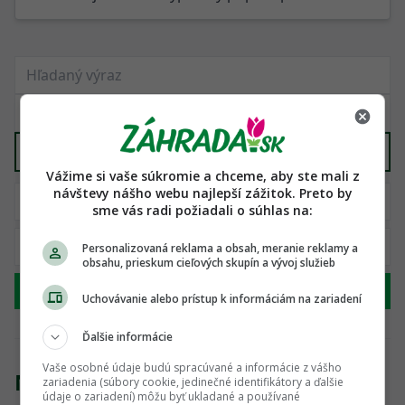
Všetko ostatné
X
Vážime si vaše súkromie a chceme, aby ste mali z
návštevy nášho webu najlepší zážitok. Preto by
sme vás radi požiadali o súhlas na:
Personalizovaná reklama a obsah, meranie reklamy a
obsahu, prieskum cieľových skupín a vývoj služieb
Hľadať
Uchovávanie alebo prístup k informáciám na zariadení
Ďalšie informácie
Vaše osobné údaje budú spracúvané a informácie z vášho
Nenašli sme žiadny produkt
zariadenia (súbory cookie, jedinečné identifikátory a ďalšie
údaje o zariadení) môžu byť ukladané a používané