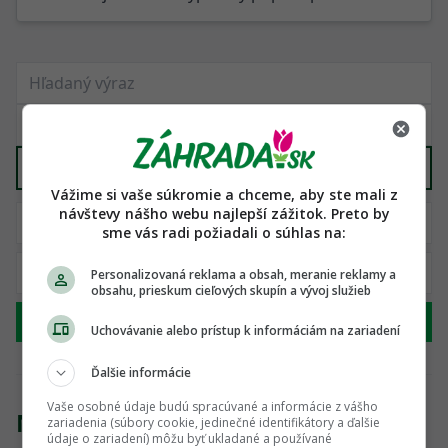
Všetko ostatné
X
Vážime si vaše súkromie a chceme, aby ste mali z
návštevy nášho webu najlepší zážitok. Preto by
sme vás radi požiadali o súhlas na:
Personalizovaná reklama a obsah, meranie reklamy a
obsahu, prieskum cieľových skupín a vývoj služieb
Hľadať
Uchovávanie alebo prístup k informáciám na zariadení
Ďalšie informácie
Vaše osobné údaje budú spracúvané a informácie z vášho
Nenašli sme žiadny produkt
zariadenia (súbory cookie, jedinečné identifikátory a ďalšie
údaje o zariadení) môžu byť ukladané a používané