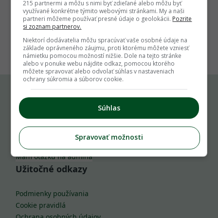
215 partnermi a môžu s nimi byť zdieľané alebo môžu byť
využívané konkrétne týmito webovými stránkami. My a naši
partneri môžeme používať presné údaje o geolokácii.
Pozrite
si zoznam partnerov.
1
Niektorí dodávatelia môžu spracúvať vaše osobné údaje na
základe oprávneného záujmu, proti ktorému môžete vzniesť
námietku pomocou možností nižšie. Dole na tejto stránke
alebo v ponuke webu nájdite odkaz, pomocou ktorého
môžete spravovať alebo odvolať súhlas v nastaveniach
ochrany súkromia a súborov cookie.
Komu môžeš napísať
Súhlas
info@zahrada.sk
Spravovať možnosti
Nahlás chybu
Mám otázku na admina
Užitočné odkazy
Podmienky používania
Cookie pravidlá
Ochrana osobných údajov