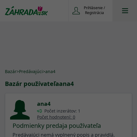
Prihlásenie /
Registrácia
Bazár
>
Predávajúci
>
ana4
Bazár používateľa
ana4
ana4
Počet inzerátov: 1
Počet hodnotení: 0
Podmienky predaja používateľa
Predávajúci nemá vyplnený popis a pravidlá.