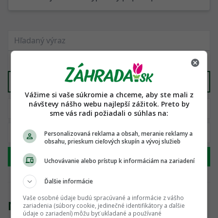
Záhradné domčeky, altánky
X
Vážime si vaše súkromie a chceme, aby ste mali z
návštevy nášho webu najlepší zážitok. Preto by
sme vás radi požiadali o súhlas na:
Personalizovaná reklama a obsah, meranie reklamy a
obsahu, prieskum cieľových skupín a vývoj služieb
Hľadať
Uchovávanie alebo prístup k informáciám na zariadení
Ďalšie informácie
Vaše osobné údaje budú spracúvané a informácie z vášho
Nenašli sme žiadny produkt
zariadenia (súbory cookie, jedinečné identifikátory a ďalšie
údaje o zariadení) môžu byť ukladané a používané