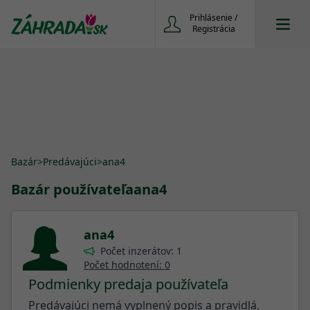
Prihlásenie /
Registrácia
Bazár
>
Predávajúci
>
ana4
Bazár používateľa
ana4
ana4
Počet inzerátov: 1
Počet hodnotení: 0
Podmienky predaja používateľa
Predávajúci nemá vyplnený popis a pravidlá.