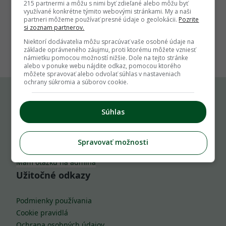
215 partnermi a môžu s nimi byť zdieľané alebo môžu byť
využívané konkrétne týmito webovými stránkami. My a naši
partneri môžeme používať presné údaje o geolokácii.
Pozrite
si zoznam partnerov.
1
Niektorí dodávatelia môžu spracúvať vaše osobné údaje na
základe oprávneného záujmu, proti ktorému môžete vzniesť
námietku pomocou možností nižšie. Dole na tejto stránke
alebo v ponuke webu nájdite odkaz, pomocou ktorého
môžete spravovať alebo odvolať súhlas v nastaveniach
ochrany súkromia a súborov cookie.
Komu môžeš napísať
Súhlas
info@zahrada.sk
Spravovať možnosti
Nahlás chybu
Mám otázku na admina
Užitočné odkazy
Podmienky používania
Cookie pravidlá
Ochrana osobných údajov