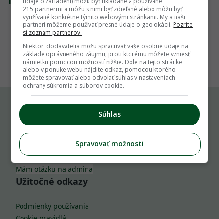
údaje o zariadení) môžu byť ukladané a používané
215 partnermi a môžu s nimi byť zdieľané alebo môžu byť
využívané konkrétne týmito webovými stránkami. My a naši
partneri môžeme používať presné údaje o geolokácii.
Pozrite
si zoznam partnerov.
Niektorí dodávatelia môžu spracúvať vaše osobné údaje na
1
základe oprávneného záujmu, proti ktorému môžete vzniesť
námietku pomocou možností nižšie. Dole na tejto stránke
alebo v ponuke webu nájdite odkaz, pomocou ktorého
môžete spravovať alebo odvolať súhlas v nastaveniach
ochrany súkromia a súborov cookie.
Súhlas
Komu môžeš napísať
Spravovať možnosti
info@zahrada.sk
Nahlás chybu
Mám otázku na admina
Užitočné odkazy
Podmienky používania
Cookie pravidlá