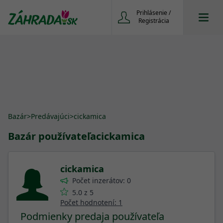
Prihlásenie /
Registrácia
Bazár
>
Predávajúci
>
cickamica
Bazár používateľa
cickamica
cickamica
Počet inzerátov: 0
5.0 z 5
Počet hodnotení: 1
Podmienky predaja používateľa