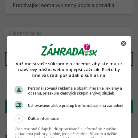
Predávajúci nemá vyplnený popis a pravidlá.
Záhradná technika
X
Vážime si vaše súkromie a chceme, aby ste mali z
návštevy nášho webu najlepší zážitok. Preto by
sme vás radi požiadali o súhlas na:
Personalizovaná reklama a obsah, meranie reklamy a
obsahu, prieskum cieľových skupín a vývoj služieb
Uchovávanie alebo prístup k informáciám na zariadení
Hľadať
Ďalšie informácie
Vaše osobné údaje budú spracúvané a informácie z vášho
zariadenia (súbory cookie, jedinečné identifikátory a ďalšie
Nenašli sme žiadny produkt