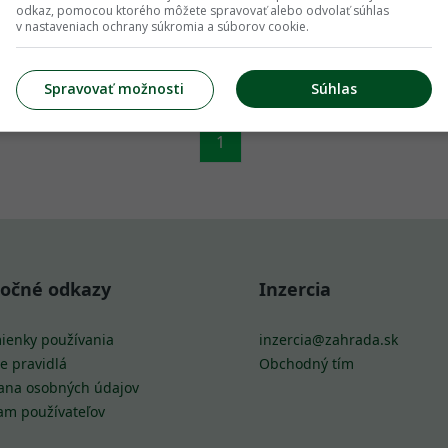
odkaz, pomocou ktorého môžete spravovať alebo odvolať súhlas
v nastaveniach ochrany súkromia a súborov cookie.
Spravovať možnosti
Súhlas
1
točné odkazy
Inzercia
ienky používania
inzercia@zahrada.sk
e pravidlá
Obchodný tím
ana osobných údajov
am používateľov