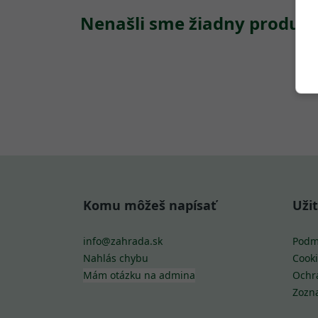
Nenašli sme žiadny produkt
Komu môžeš napísať
Uži
info@zahrada.sk
Podm
Nahlás chybu
Cooki
Mám otázku na admina
Ochr
Zozn