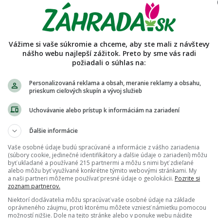
amica
enky predaja používateľa
Vážime si vaše súkromie a chceme, aby ste mali z návštevy
júci nemá vyplnený popis a pravidlá.
nášho webu najlepší zážitok. Preto by sme vás radi
požiadali o súhlas na:
Personalizovaná reklama a obsah, meranie reklamy a obsahu,
prieskum cieľových skupín a vývoj služieb
Uchovávanie alebo prístup k informáciám na zariadení
Ďalšie informácie
Vaše osobné údaje budú spracúvané a informácie z vášho zariadenia
(súbory cookie, jedinečné identifikátory a ďalšie údaje o zariadení) môžu
byť ukladané a používané 215 partnermi a môžu s nimi byť zdieľané
alebo môžu byť využívané konkrétne týmito webovými stránkami. My
a naši partneri môžeme používať presné údaje o geolokácii.
Pozrite si
zoznam partnerov.
Niektorí dodávatelia môžu spracúvať vaše osobné údaje na základe
oprávneného záujmu, proti ktorému môžete vzniesť námietku pomocou
možností nižšie. Dole na tejto stránke alebo v ponuke webu nájdite