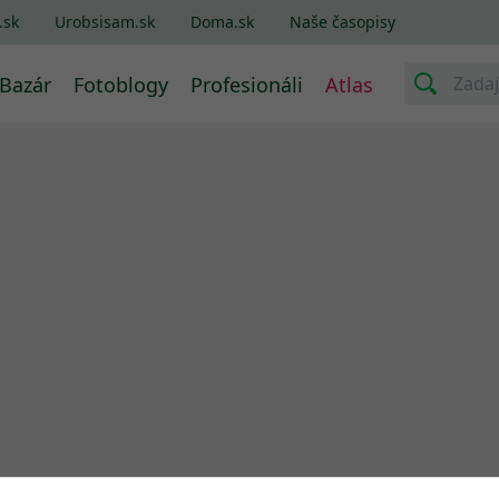
.sk
Urobsisam.sk
Doma.sk
Naše časopisy
Bazár
Fotoblogy
Profesionáli
Atlas