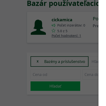
Bazár používateľa
cick
Podmi
cickamica
Počet inzerátov: 0
Predáva
5.0 z 5
Počet hodnotení: 1
Bazény a príslušenstvo
X
Hľadať