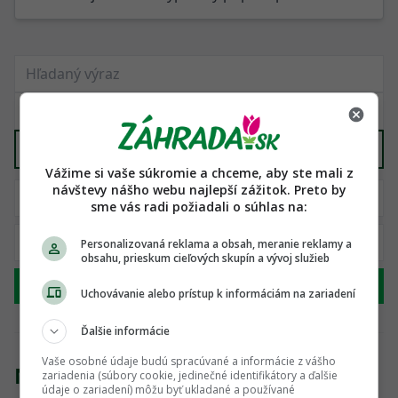
Ostatné
X
Vážime si vaše súkromie a chceme, aby ste mali z
návštevy nášho webu najlepší zážitok. Preto by
sme vás radi požiadali o súhlas na:
Personalizovaná reklama a obsah, meranie reklamy a
obsahu, prieskum cieľových skupín a vývoj služieb
Hľadať
Uchovávanie alebo prístup k informáciám na zariadení
Ďalšie informácie
Vaše osobné údaje budú spracúvané a informácie z vášho
Nenašli sme žiadny produkt
zariadenia (súbory cookie, jedinečné identifikátory a ďalšie
údaje o zariadení) môžu byť ukladané a používané