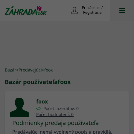
Prihlásenie /
Registrácia
Bazár
>
Predávajúci
>
foox
Bazár používateľa
foox
foox
Počet inzerátov: 0
Počet hodnotení: 0
Podmienky predaja používateľa
Predávajúci nemá vyplnený popis a pravidlá.