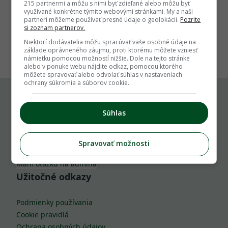
215 partnermi a môžu s nimi byť zdieľané alebo môžu byť
využívané konkrétne týmito webovými stránkami. My a naši
partneri môžeme používať presné údaje o geolokácii.
Pozrite
si zoznam partnerov.
1
Niektorí dodávatelia môžu spracúvať vaše osobné údaje na
základe oprávneného záujmu, proti ktorému môžete vzniesť
námietku pomocou možností nižšie. Dole na tejto stránke
alebo v ponuke webu nájdite odkaz, pomocou ktorého
môžete spravovať alebo odvolať súhlas v nastaveniach
ochrany súkromia a súborov cookie.
Komu môžeš napísať
Súhlas
info@zahrada.sk
Spravovať možnosti
Nahlás chybu
Mám otázku na admina
Užitočné odkazy
Podmienky používania
Cookie pravidlá
Ochrana osobných údajov