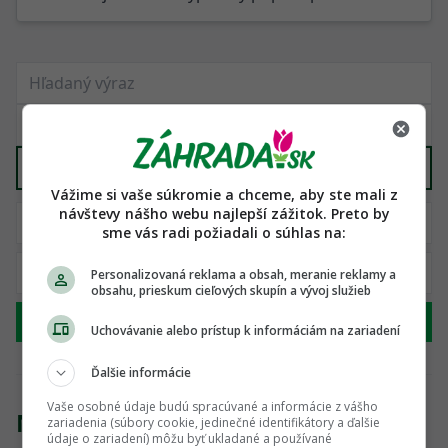
Domy/chaty
X
Vážime si vaše súkromie a chceme, aby ste mali z
návštevy nášho webu najlepší zážitok. Preto by
sme vás radi požiadali o súhlas na:
Personalizovaná reklama a obsah, meranie reklamy a
obsahu, prieskum cieľových skupín a vývoj služieb
Hľadať
Uchovávanie alebo prístup k informáciám na zariadení
Ďalšie informácie
Vaše osobné údaje budú spracúvané a informácie z vášho
Nenašli sme žiadny produkt
zariadenia (súbory cookie, jedinečné identifikátory a ďalšie
údaje o zariadení) môžu byť ukladané a používané