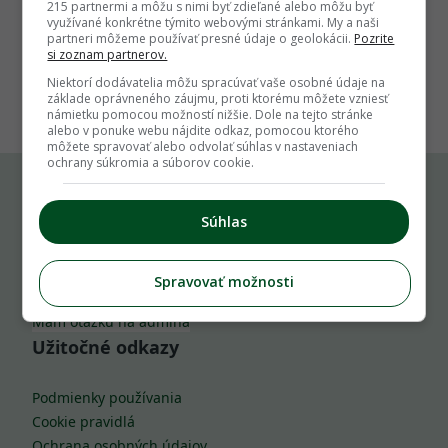
215 partnermi a môžu s nimi byť zdieľané alebo môžu byť
využívané konkrétne týmito webovými stránkami. My a naši
partneri môžeme používať presné údaje o geolokácii.
Pozrite
si zoznam partnerov.
1
Niektorí dodávatelia môžu spracúvať vaše osobné údaje na
základe oprávneného záujmu, proti ktorému môžete vzniesť
námietku pomocou možností nižšie. Dole na tejto stránke
alebo v ponuke webu nájdite odkaz, pomocou ktorého
môžete spravovať alebo odvolať súhlas v nastaveniach
ochrany súkromia a súborov cookie.
Komu môžeš napísať
Súhlas
info@zahrada.sk
Spravovať možnosti
Nahlás chybu
Mám otázku na admina
Užitočné odkazy
Podmienky používania
Cookie pravidlá
Ochrana osobných údajov