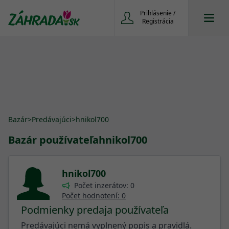
Prihlásenie /
Registrácia
Bazár
>
Predávajúci
>
hnikol700
Bazár používateľa
hnikol700
hnikol700
Počet inzerátov: 0
Počet hodnotení: 0
Podmienky predaja používateľa
Predávajúci nemá vyplnený popis a pravidlá.