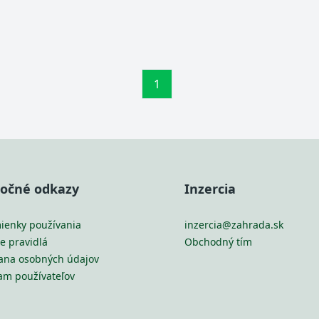
1
točné odkazy
Inzercia
ienky používania
inzercia@zahrada.sk
e pravidlá
Obchodný tím
ana osobných údajov
am používateľov