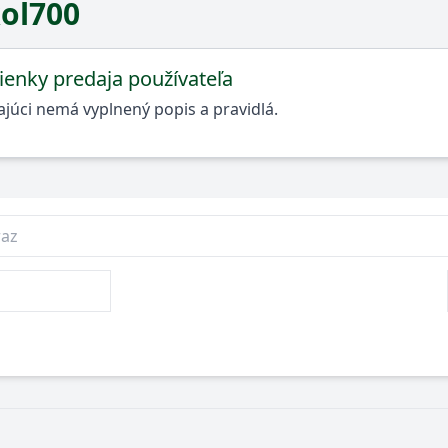
ol700
enky predaja používateľa
júci nemá vyplnený popis a pravidlá.