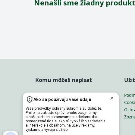
Nenašli sme žiadny produkt
Komu môžeš napísať
Uži
info@zahrada.sk
Podm
Nahlás chybu
Cooki
Mám otázku na admina
Ochr
Zozn