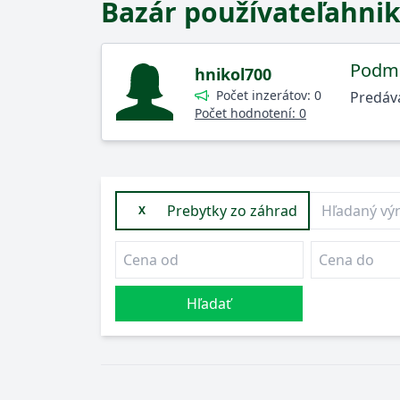
Bazár používateľa
hnik
Podmi
hnikol700
Počet inzerátov: 0
Predáva
Počet hodnotení: 0
Prebytky zo záhrad
X
Hľadať