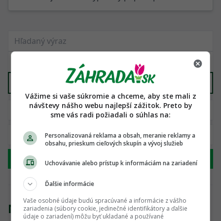
Stromy
X
Vážime si vaše súkromie a chceme, aby ste mali z
návštevy nášho webu najlepší zážitok. Preto by
sme vás radi požiadali o súhlas na:
Personalizovaná reklama a obsah, meranie reklamy a
obsahu, prieskum cieľových skupín a vývoj služieb
Hľadať
Uchovávanie alebo prístup k informáciám na zariadení
Ďalšie informácie
Vaše osobné údaje budú spracúvané a informácie z vášho
Nenašli sme žiadny produkt
zariadenia (súbory cookie, jedinečné identifikátory a ďalšie
údaje o zariadení) môžu byť ukladané a používané