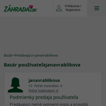
Prihlásenie /
Registrácia
Bazár
>
Predávajúci
>
janavrablikova
Bazár používateľa
janavrablikova
janavrablikova
Počet inzerátov: 0
Počet hodnotení: 0
Podmienky predaja používateľa
Predávajúci nemá vyplnený popis a pravidlá.