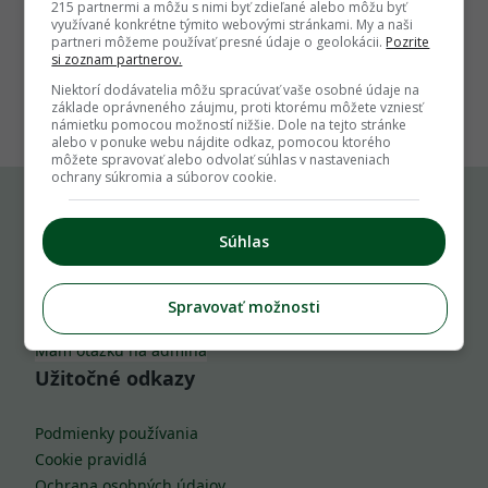
215 partnermi a môžu s nimi byť zdieľané alebo môžu byť
využívané konkrétne týmito webovými stránkami. My a naši
partneri môžeme používať presné údaje o geolokácii.
Pozrite
si zoznam partnerov.
1
Niektorí dodávatelia môžu spracúvať vaše osobné údaje na
základe oprávneného záujmu, proti ktorému môžete vzniesť
námietku pomocou možností nižšie. Dole na tejto stránke
alebo v ponuke webu nájdite odkaz, pomocou ktorého
môžete spravovať alebo odvolať súhlas v nastaveniach
ochrany súkromia a súborov cookie.
Komu môžeš napísať
Súhlas
info@zahrada.sk
Spravovať možnosti
Nahlás chybu
Mám otázku na admina
Užitočné odkazy
Podmienky používania
Cookie pravidlá
Ochrana osobných údajov